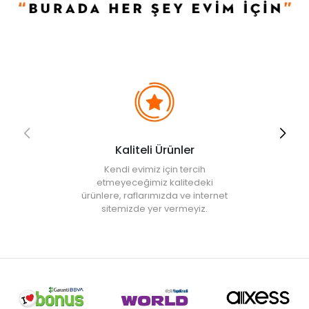
Evidea tarafından incelenecek ve uygun bulunmayan siparişler
iptal edilecektir.
• " Ürün görsellerinde ışık, ortam ve dijital düzenlemelere bağlı
olarak renk ve doku farklılıkları oluşabilir. "
Kaliteli Ürünler
Kendi evimiz için tercih
etmeyeceğimiz kalitedeki
ürünlere, raflarımızda ve internet
sitemizde yer vermeyiz.