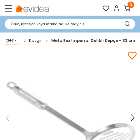
0
Ürün, kategori veya marka adı ile arayınız.
reçleri
Kevgir
Metaltex Imperial Delikli Kepçe - 33 cm