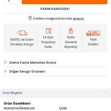
YARIN KARGODA!
Evidea mağazalarında
arayın
14 Gün
%100
1000TL ve Üzeri
Yerli
Koşulsuz
Güvenli
Ücretsiz Kargo
Üretim
İade
Alışveriş
Daha Fazla Metaltex Ürünü
Diğer Kevgir Ürünleri
Ürün Bilgileri
Ürün Özellikleri
Malzeme/Materyal:
Çelik