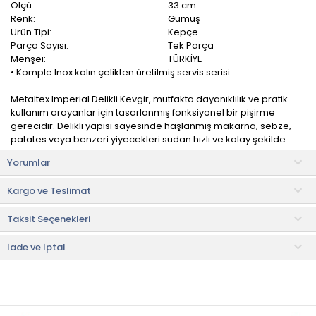
Ölçü:
33 cm
Renk:
Gümüş
Ürün Tipi:
Kepçe
Parça Sayısı:
Tek Parça
Menşei:
TÜRKİYE
• Komple Inox kalın çelikten üretilmiş servis serisi
Metaltex Imperial Delikli Kevgir, mutfakta dayanıklılık ve pratik
kullanım arayanlar için tasarlanmış fonksiyonel bir pişirme
gerecidir. Delikli yapısı sayesinde haşlanmış makarna, sebze,
patates veya benzeri yiyecekleri sudan hızlı ve kolay şekilde
süzmenize yardımcı olur.
Yorumlar
Ergonomik sap tasarımı, elde konforlu ve güvenli bir tutuş sağlar;
Kargo ve Teslimat
delikli yapısı ise fazla suyun hızla akmasına imkân tanır.
Paslanmaya karşı dirençli yapısıyla temizlik ve bakım süreçlerini
Taksit Seçenekleri
de kolaylaştırır. Geniş başlığı sayesinde büyük miktardaki
yiyecekleri bile zahmetsizce süzebilir, mutfakta hız ve konfor
sağlayabilirsiniz.
İade ve İptal
Kullanım ve Bakım Bilgileri
• Makinede yıkanması uygundur.
• Not:
Bu fiyat perakende satışlar için belirlenmiştir. Toplu alımlar