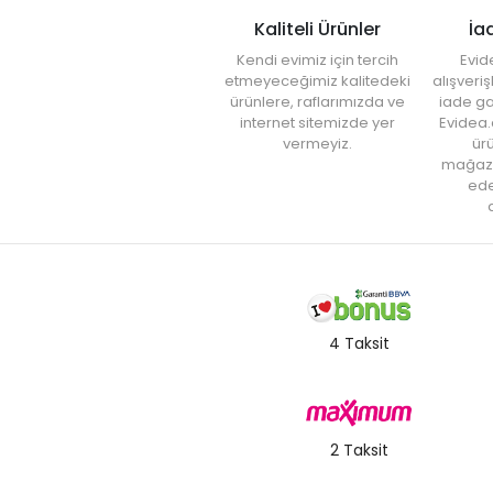
Kaliteli Ürünler
İa
Kendi evimiz için tercih
Evid
etmeyeceğimiz kalitedeki
alışveri
ürünlere, raflarımızda ve
iade ga
internet sitemizde yer
Evidea.
vermeyiz.
ürü
mağaz
ede
a
4 Taksit
2 Taksit