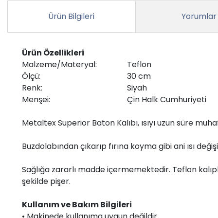
Ürün Bilgileri
Yorumlar
Ürün Özellikleri
Malzeme/Materyal:
Teflon
Ölçü:
30 cm
Renk:
Siyah
Menşei:
Çin Halk Cumhuriyeti
Metaltex Superior Baton Kalıbı, ısıyı uzun süre muh
Buzdolabından çıkarıp fırına koyma gibi ani ısı değişi
Sağlığa zararlı madde içermemektedir. Teflon kalıpla
şekilde pişer.
Kullanım ve Bakım Bilgileri
• Makinede kullanıma uygun değildir.