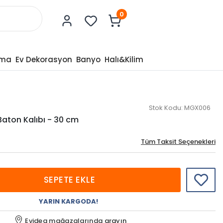
0
tma
Ev Dekorasyon
Banyo
Halı&Kilim
Stok Kodu:
MGX006
Baton Kalıbı - 30 cm
Tüm Taksit Seçenekleri
SEPETE EKLE
YARIN KARGODA!
Evidea mağazalarında
arayın