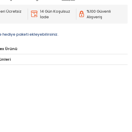
eri Ücretsiz
14 Gün Koşulsuz
%100 Güvenli
İade
Alışveriş
e hediye paketi ekleyebilirsiniz.
ex Ürünü
ünleri