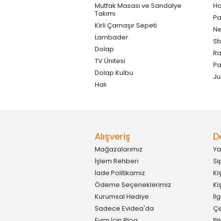
Mutfak Masası ve Sandalye
Ho
Takımı
Pa
Kirli Çamaşır Sepeti
Ne
Lambader
St
Dolap
Ra
TV Ünitesi
P
Dolap Kulbu
Ju
Halı
Alışveriş
D
Mağazalarımız
Ya
İşlem Rehberi
Si
İade Politikamız
Ki
Ödeme Seçeneklerimiz
Ki
Kurumsal Hediye
İl
Sadece Evidea'da
Çe
Evim İçin Blog
Bi