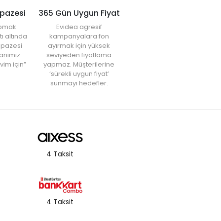
lpazesi
365 Gün Uygun Fiyat
yapmak
Evidea agresif
tı altında
kampanyalara fon
elpazesi
ayırmak için yüksek
anımız
seviyeden fiyatlama
vim için”
yapmaz. Müşterilerine
‘sürekli uygun fiyat’
sunmayı hedefler.
4 Taksit
4 Taksit