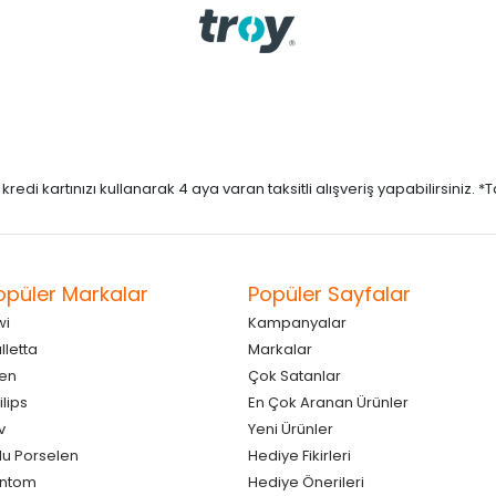
di kartınızı kullanarak 4 aya varan taksitli alışveriş yapabilirsiniz. *Taks
opüler Markalar
Popüler Sayfalar
wi
Kampanyalar
lletta
Markalar
en
Çok Satanlar
ilips
En Çok Aranan Ürünler
v
Yeni Ürünler
lu Porselen
Hediye Fikirleri
antom
Hediye Önerileri