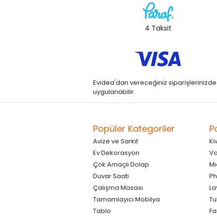
4 Taksit
Evidea'dan vereceğiniz siparişlerinizde kre
uygulanabilir.
Popüler Kategoriler
P
Avize ve Sarkıt
Ki
Ev Dekorasyon
Va
Çok Amaçlı Dolap
Mi
Duvar Saati
Ph
Çalışma Masası
La
Tamamlayıcı Mobilya
Tu
Tablo
F