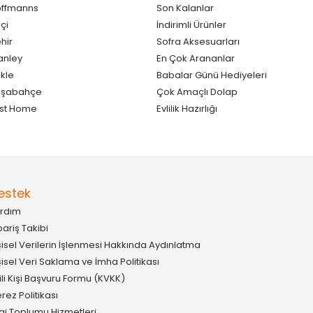
ffmanns
Son Kalanlar
çi
İndirimli Ürünler
hir
Sofra Aksesuarları
anley
En Çok Arananlar
kle
Babalar Günü Hediyeleri
aşabahçe
Çok Amaçlı Dolap
st Home
Evlilik Hazırlığı
estek
rdım
pariş Takibi
şisel Verilerin İşlenmesi Hakkında Aydınlatma
şisel Veri Saklama ve İmha Politikası
gili Kişi Başvuru Formu (KVKK)
rez Politikası
lgi Toplumu Hizmetleri