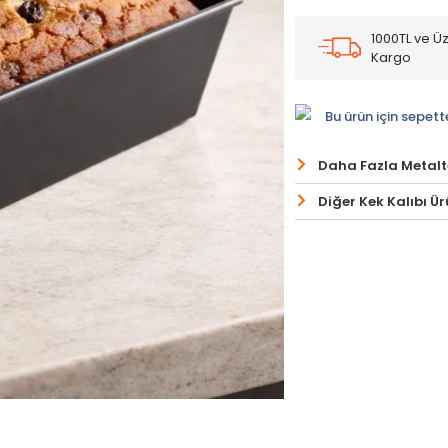
1000TL ve Üz
Kargo
Bu ürün için sepett
Daha Fazla Metalt
Diğer Kek Kalıbı Ür