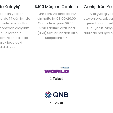
de Kolaylığı
%100 Müşteri Odaklılık
Geniş Ürün Ye
ea’dan yapılan
Tüm soru ve önerileriniz
Ev alışverişi 
şlerde 14 gün içinde
için hafta içi 08:00-20:00,
isteyenlere, tek ça
rantisi mevcuttur.
Cumartesi günü 09:00-
geniş bir ürün y
com’dan aldığınız
18:30 saatleri arasında
sunuyoruz. Slog
nü dilerseniz
0(850) 532 22 22'den bize
“Burada her şey e
amızdan da iade
ulaşabilirsiniz.
rek iade çeki
labilirsiniz.
2 Taksit
4 Taksit