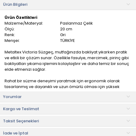
Ürün Bilgileri
Ürün Özellikleri
Malzeme/Materyal:
Paslanmaz Çelik
Ölçü:
20 cm
Renk:
Gri
Menşei:
TÜRKİYE
Metaltex Victoria Süzgeç, mutfağınızda bakliyat yıkarken pratik
ve etkili bir çözüm sunar. Özellikle fasulye, mercimek, pirinç gibi
bakliyatları yıkama işlemini kolaylaştırır ve daha temiz bir sonuç
elde etmenizi sağlar.
Rahat bir süzme deneyimi yaratmak için ergonomik olarak
tasarlanmış ve dayanıklı ve uzun ömürlü olması için yüksek
kaliteli paslanmaz çelik malzemeden üretilmiştir.
Yorumlar
Kullanım ve Bakım Bilgileri
Kargo ve Teslimat
• Bulaşık makinesinde yıkanması uygundur.
Taksit Seçenekleri
• Not:
Bu fiyat perakende satışlar için belirlenmiştir. Toplu alımlar
Evidea tarafından incelenecek ve uygun bulunmayan siparişler
iptal edilecektir.
İade ve İptal