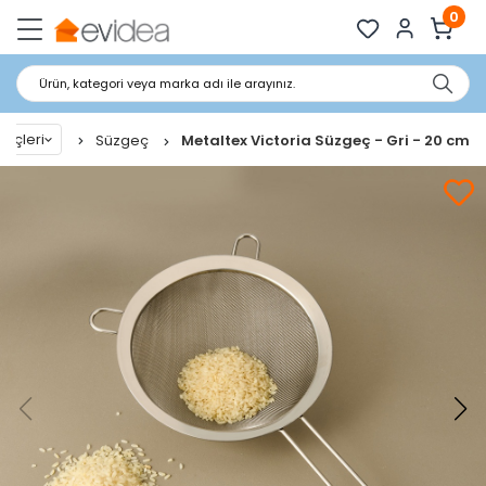
0
Ürün, kategori veya marka adı ile arayınız.
reçleri
Süzgeç
Metaltex Victoria Süzgeç - Gri - 20 cm