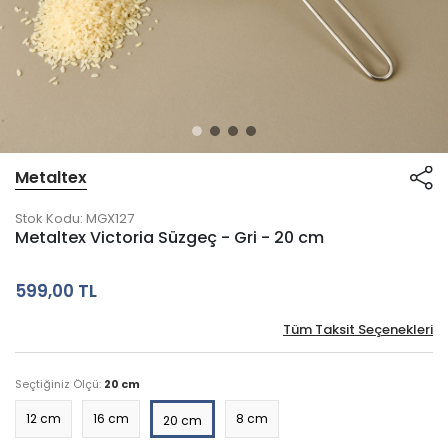
Metaltex
Stok Kodu:
MGX127
Metaltex Victoria Süzgeç - Gri - 20 cm
599,00 TL
Tüm Taksit Seçenekleri
Seçtiğiniz Ölçü:
20 cm
12 cm
16 cm
8 cm
20 cm