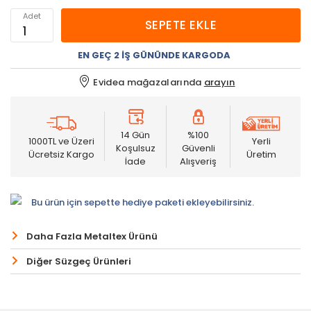
Adet
SEPETE EKLE
EN GEÇ 2 İŞ GÜNÜNDE KARGODA
Evidea mağazalarında
arayın
14 Gün
%100
1000TL ve Üzeri
Yerli
Koşulsuz
Güvenli
Ücretsiz Kargo
Üretim
İade
Alışveriş
Bu ürün için sepette hediye paketi ekleyebilirsiniz.
Daha Fazla Metaltex Ürünü
Diğer Süzgeç Ürünleri