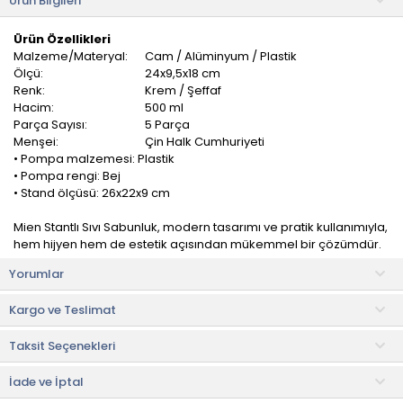
Ürün Bilgileri
Ürün Özellikleri
Malzeme/Materyal:
Cam / Alüminyum / Plastik
Ölçü:
24x9,5x18 cm
Renk:
Krem / Şeffaf
Hacim:
500 ml
Parça Sayısı:
5 Parça
Menşei:
Çin Halk Cumhuriyeti
• Pompa malzemesi: Plastik
• Pompa rengi: Bej
• Stand ölçüsü: 26x22x9 cm
Mien Stantlı Sıvı Sabunluk, modern tasarımı ve pratik kullanımıyla,
hem hijyen hem de estetik açısından mükemmel bir çözümdür.
Yorumlar
Ergonomik pompa başlıkları sayesinde sıvı sabun ve losyonları
kolayca kullanabilirsiniz. Pratik ve kullanıcı dostu tasarımı ile
Kargo ve Teslimat
günlük hayatınızı kolaylaştırır.
Taksit Seçenekleri
Yüksek kaliteli malzemelerden üretilmiştir, uzun ömürlü ve
dayanıklıdır. Paslanmaz yapısı ile banyo ve mutfak gibi nemli
ortamlarda güvenle kullanabilirsiniz.
İade ve İptal