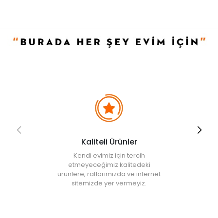
Ürün İçeriği
• Sıvı sabunluk: 2 adet
• Stand: 1 adet
Kullanım ve Bakım Bilgileri
• Nemli bezle silinebilir.
• Elde yıkanabilir.
• Not:
Bu fiyat perakende satışlar için belirlenmiştir. Toplu alımlar
Evidea tarafından incelenecek ve uygun bulunmayan siparişler
iptal edilecektir.
• " Ürün görsellerinde ışık, ortam ve dijital düzenlemelere bağlı
olarak renk ve doku farklılıkları oluşabilir. "
Kaliteli Ürünler
Kendi evimiz için tercih
etmeyeceğimiz kalitedeki
ürünlere, raflarımızda ve internet
sitemizde yer vermeyiz.