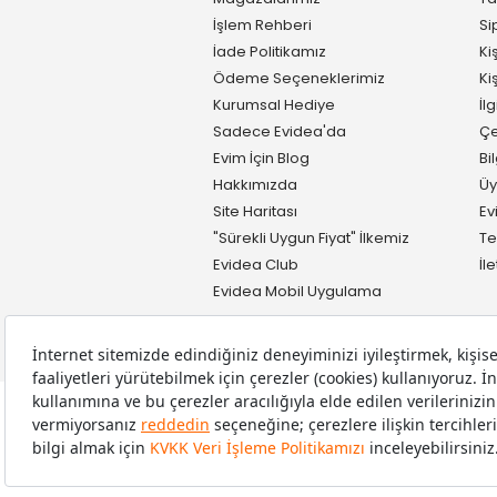
İşlem Rehberi
Si
İade Politikamız
Ki
Ödeme Seçeneklerimiz
Ki
Kurumsal Hediye
İl
Sadece Evidea'da
Çe
Evim İçin Blog
Bi
Hakkımızda
Üy
Site Haritası
Ev
"Sürekli Uygun Fiyat" İlkemiz
Te
Evidea Club
İl
Evidea Mobil Uygulama
Copyright © 2008-2026 Evidea.com | Tüm