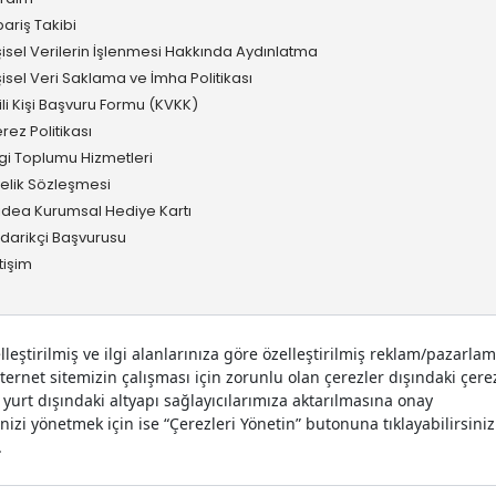
pariş Takibi
şisel Verilerin İşlenmesi Hakkında Aydınlatma
şisel Veri Saklama ve İmha Politikası
gili Kişi Başvuru Formu (KVKK)
rez Politikası
lgi Toplumu Hizmetleri
elik Sözleşmesi
idea Kurumsal Hediye Kartı
darikçi Başvurusu
etişim
 hakları saklıdır.