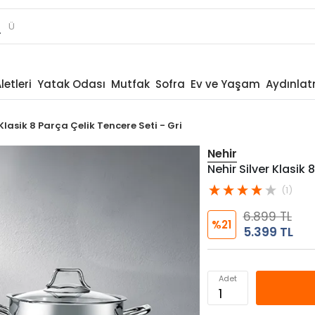
letleri
Yatak Odası
Mutfak
Sofra
Ev ve Yaşam
Aydınla
 Klasik 8 Parça Çelik Tencere Seti - Gri
Nehir
Nehir Silver Klasik 
(1)
6.899 TL
%21
5.399 TL
Adet