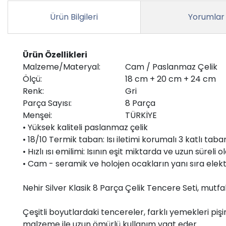
Ürün Bilgileri
Yorumlar
Ürün Özellikleri
Malzeme/Materyal:
Cam / Paslanmaz Çelik
Ölçü:
18 cm + 20 cm + 24 cm
Renk:
Gri
Parça Sayısı:
8 Parça
Menşei:
TÜRKİYE
• Yüksek kaliteli paslanmaz çelik
• 18/10 Termik taban: Isı iletimi korumalı 3 katlı taba
• Hızlı ısı emilimi: Isının eşit miktarda ve uzun süreli
• Cam - seramik ve holojen ocakların yanı sıra elektr
Nehir Silver Klasik 8 Parça Çelik Tencere Seti, mutfak
Çeşitli boyutlardaki tencereler, farklı yemekleri piş
malzeme ile uzun ömürlü kullanım vaat eder.