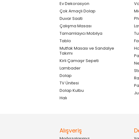
Ev Dekorasyon
Va
Çok Amaçlı Dolap
Mi
Duvar Saati
Ph
Çalışma Masası
La
Tamamlayıcı Mobilya
Tu
Tablo
F
Mutfak Masası ve Sandalye
Ho
Takımı
Pa
Kirli Çamaşır Sepeti
Ne
Lambader
St
Dolap
Ra
TV Ünitesi
P
Dolap Kulbu
Ju
Halı
Alışveriş
D
Mağazalarımız
Ya