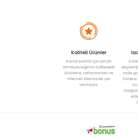
Kaliteli Ürünler
İa
Kendi evimiz için tercih
Evid
etmeyeceğimiz kalitedeki
alışveri
ürünlere, raflarımızda ve
iade ga
internet sitemizde yer
Evidea.
vermeyiz.
ürü
mağaz
ede
a