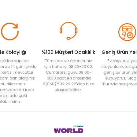
de Kolaylığı
%100 Müşteri Odaklılık
Geniş Ürün Ye
ea’dan yapılan
Tüm soru ve önerileriniz
Ev alışverişi 
şlerde 14 gün içinde
için hafta içi 08:00-20:00,
isteyenlere, tek ça
rantisi mevcuttur.
Cumartesi günü 09:00-
geniş bir ürün y
com’dan aldığınız
18:30 saatleri arasında
sunuyoruz. Slog
nü dilerseniz
0(850) 532 22 22'den bize
“Burada her şey e
amızdan da iade
ulaşabilirsiniz.
rek iade çeki
labilirsiniz.