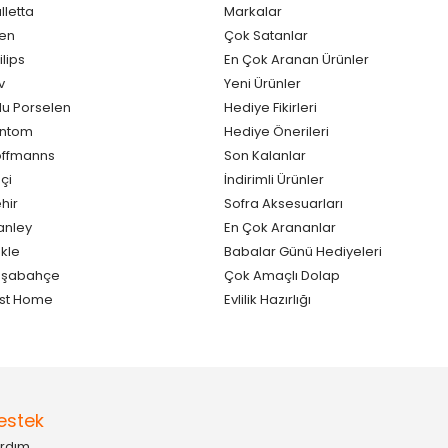
lletta
Markalar
en
Çok Satanlar
ilips
En Çok Aranan Ürünler
v
Yeni Ürünler
lu Porselen
Hediye Fikirleri
antom
Hediye Önerileri
ffmanns
Son Kalanlar
çi
İndirimli Ürünler
hir
Sofra Aksesuarları
anley
En Çok Arananlar
kle
Babalar Günü Hediyeleri
aşabahçe
Çok Amaçlı Dolap
st Home
Evlilik Hazırlığı
estek
rdım