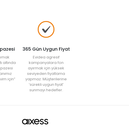
lpazesi
365 Gün Uygun Fiyat
yapmak
Evidea agresif
tı altında
kampanyalara fon
elpazesi
ayırmak için yüksek
anımız
seviyeden fiyatlama
vim için”
yapmaz. Müşterilerine
‘sürekli uygun fiyat’
sunmayı hedefler.