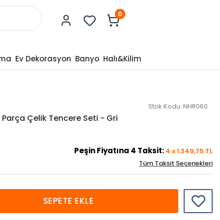
0
tma
Ev Dekorasyon
Banyo
Halı&Kilim
Stok Kodu:
NHR060
8 Parça Çelik Tencere Seti - Gri
Peşin Fiyatına
4
Taksit:
4
x
1.349,75
TL
Tüm Taksit Seçenekleri
SEPETE EKLE