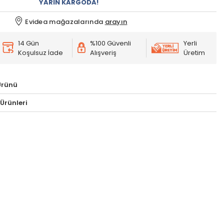
YARIN KARGODA!
Evidea mağazalarında
arayın
14 Gün
%100 Güvenli
Yerli
Koşulsuz İade
Alışveriş
Üretim
Ürünü
Ürünleri