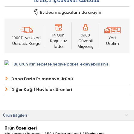
EN GEÇ 2 İŞ GÜNÜNDE KARGODA
Evidea mağazalarında
arayın
14 Gün
%100
1000TL ve Üzeri
Yerli
Koşulsuz
Güvenli
Ücretsiz Kargo
Üretim
İade
Alışveriş
Bu ürün için sepette hediye paketi ekleyebilirsiniz.
Daha Fazla Primanova Ürünü
Diğer Kağıt Havluluk Ürünleri
Ürün Bilgileri
Ürün Özellikleri
Malzeme/Materyal:
ABS / Polipropilen / Alüminyum