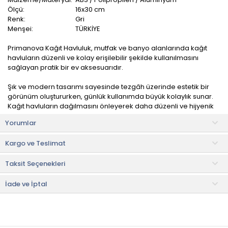
Ölçü:
16x30 cm
Renk:
Gri
Menşei:
TÜRKİYE
Primanova Kağıt Havluluk, mutfak ve banyo alanlarında kağıt
havluların düzenli ve kolay erişilebilir şekilde kullanılmasını
sağlayan pratik bir ev aksesuarıdır.
Şık ve modern tasarımı sayesinde tezgâh üzerinde estetik bir
görünüm oluştururken, günlük kullanımda büyük kolaylık sunar.
Kağıt havluların dağılmasını önleyerek daha düzenli ve hijyenik
bir kullanım deneyimi sağlar.
Yorumlar
Kullanım ve Bakım Bilgileri
Kargo ve Teslimat
• Nemli bez ile temizlenebilir.
• Su ile temas ettirildikten sonra hemen kurulanmalıdır.
Taksit Seçenekleri
• Not:
Bu fiyat perakende satışlar için belirlenmiştir. Toplu alımlar
Evidea tarafından incelenecek ve uygun bulunmayan siparişler
İade ve İptal
iptal edilecektir.
• " Ürün görsellerinde ışık, ortam ve dijital düzenlemelere bağlı
olarak renk ve doku farklılıkları oluşabilir. "