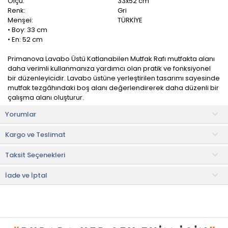
Ölçü:
33x52 cm
Renk:
Gri
Menşei:
TÜRKİYE
• Boy: 33 cm
• En: 52 cm
Primanova Lavabo Üstü Katlanabilen Mutfak Rafı mutfakta alanı
daha verimli kullanmanıza yardımcı olan pratik ve fonksiyonel
bir düzenleyicidir. Lavabo üstüne yerleştirilen tasarımı sayesinde
mutfak tezgâhındaki boş alanı değerlendirerek daha düzenli bir
çalışma alanı oluşturur.
Yorumlar
Katlanabilir yapısı sayesinde ihtiyaç duyulmadığında kolayca
kapatılabilir ve yer kaplamadan saklanabilir. Dayanıklı
Kargo ve Teslimat
malzemeden üretilen raf, tabak, bardak, sebze veya mutfak
gereçlerini düzenli şekilde yerleştirmenize imkân tanır.
Taksit Seçenekleri
Kurulum
• Ürün monte olarak gönderilmektedir.
İade ve İptal
• Not:
Bu fiyat perakende satışlar için belirlenmiştir. Toplu alımlar
Evidea tarafından incelenecek ve uygun bulunmayan siparişler
iptal edilecektir.
• " Ürün görsellerinde ışık, ortam ve dijital düzenlemelere bağlı