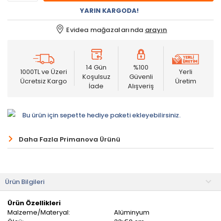
YARIN KARGODA!
Evidea mağazalarında
arayın
14 Gün
%100
1000TL ve Üzeri
Yerli
Koşulsuz
Güvenli
Ücretsiz Kargo
Üretim
İade
Alışveriş
Bu ürün için sepette hediye paketi ekleyebilirsiniz.
Daha Fazla Primanova Ürünü
Ürün Bilgileri
Ürün Özellikleri
Malzeme/Materyal:
Alüminyum