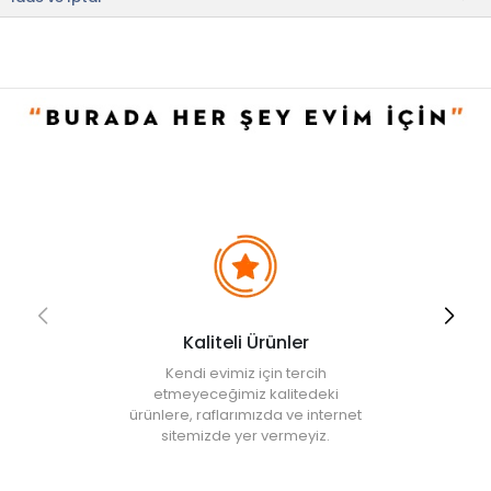
• Kapak: 1 adet
Kullanım ve Bakım Bilgileri
• Elde veya bulaşık makinesinde yıkanabilir.
• Not:
Bu fiyat perakende satışlar için belirlenmiştir. Toplu alımlar
Evidea tarafından incelenecek ve uygun bulunmayan siparişler
iptal edilecektir.
• " Ürün görsellerinde ışık, ortam ve dijital düzenlemelere bağlı
olarak renk ve doku farklılıkları oluşabilir. "
Kaliteli Ürünler
Kendi evimiz için tercih
etmeyeceğimiz kalitedeki
ürünlere, raflarımızda ve internet
sitemizde yer vermeyiz.