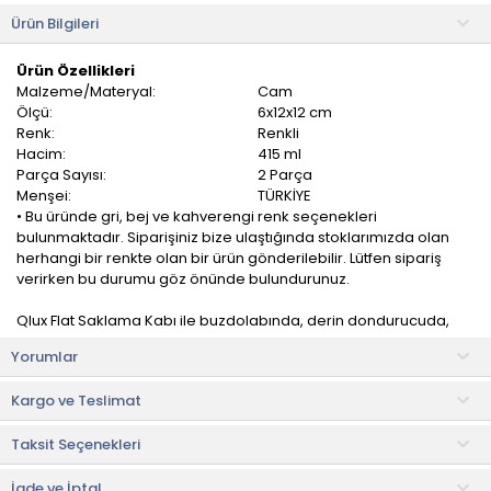
Ürün Bilgileri
Ürün Özellikleri
Malzeme/Materyal:
Cam
Ölçü:
6x12x12 cm
Renk:
Renkli
Hacim:
415 ml
Parça Sayısı:
2 Parça
Menşei:
TÜRKİYE
• Bu üründe gri, bej ve kahverengi renk seçenekleri
bulunmaktadır. Siparişiniz bize ulaştığında stoklarımızda olan
herhangi bir renkte olan bir ürün gönderilebilir. Lütfen sipariş
verirken bu durumu göz önünde bulundurunuz.
Qlux Flat Saklama Kabı ile buzdolabında, derin dondurucuda,
dolaplarda ve kiler raflarında depolama alanını en üst düzeye
Yorumlar
çıkarın.
Kargo ve Teslimat
Kolay yıkanır ve uzun ömürlüdür. Düşmelere dayanıklıdır. Tat ve
koku geçirmez. Esnek, hafif, dayanıklı ve sağlıklıdır.
Taksit Seçenekleri
Ürün İçeriği
• Saklama kabı: 1 adet
İade ve İptal