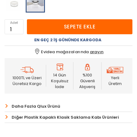
Adet
SEPETE EKLE
EN GEÇ 2 İŞ GÜNÜNDE KARGODA
Evidea mağazalarında
arayın
14 Gün
%100
1000TL ve Üzeri
Yerli
Koşulsuz
Güvenli
Ücretsiz Kargo
Üretim
İade
Alışveriş
Daha Fazla Qlux Ürünü
Diğer Plastik Kapaklı Klasik Saklama Kabı Ürünleri