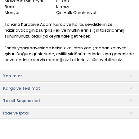
Malzeme/Materyal:
Silikon
Renk:
Kırmızı
Menşei:
Çin Halk Cumhuriyeti
Tohana Kurabiye Adam Kurabiye Kalıbı, sevdiklerinize
hazırlayacağınız sürpriz kek ve muffinleriniz için tasarlanmış
sunumunuzu oldukça keyifli hale getirecek.
Esnek yapısı sayesinde kekiniz kalıptan yapışmadan kolayca
çıkar. Doğum günlerinde, evlilik yıldönümlerinde, kına gecenizde
sevdiklerinize servis edeceğiniz keklerinizi süsleyebilirsiniz.
260 dereceye kadar ısıya dayanıklıdır. BPA içermez. Sağlığa
Yorumlar
zararlı maddeler içermez.
Kargo ve Teslimat
Kullanım ve Bakım Bilgileri
• İlk kullanımdan önce yıkanması tavsiye edilir.
Taksit Seçenekleri
• Elde yıkanmalıdır.
• Not:
Bu fiyat perakende satışlar için belirlenmiştir. Toplu alımlar
İade ve İptal
Evidea tarafından incelenecek ve uygun bulunmayan siparişler
iptal edilecektir.
• " Ürün görsellerinde ışık, ortam ve dijital düzenlemelere bağlı
olarak renk ve doku farklılıkları oluşabilir. "