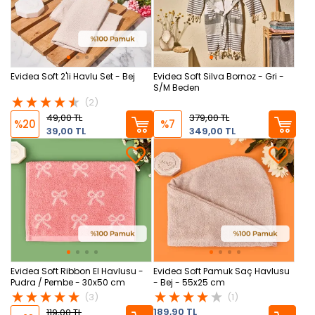
Evidea Soft 2'li Havlu Set - Bej
Evidea Soft Silva Bornoz - Gri -
S/M Beden
(2)
49,00 TL
379,00 TL
%20
%7
39,00 TL
349,00 TL
Evidea Soft Ribbon El Havlusu -
Evidea Soft Pamuk Saç Havlusu
Pudra / Pembe - 30x50 cm
- Bej - 55x25 cm
(3)
(1)
189,90 TL
119,00 TL