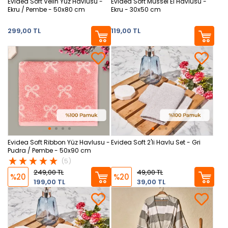
Evidea Soft Velin Yüz Havlusu -
Evidea Soft Mussel El Havlusu -
Ekru / Pembe - 50x80 cm
Ekru - 30x50 cm
299,00 TL
119,00 TL
Evidea Soft Ribbon Yüz Havlusu -
Evidea Soft 2'li Havlu Set - Gri
Pudra / Pembe - 50x90 cm
(5)
249,00 TL
49,00 TL
%20
%20
199,00 TL
39,00 TL