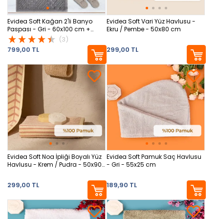
Evidea Soft Kağan 2'li Banyo
Evidea Soft Vari Yüz Havlusu -
Paspası - Gri - 60x100 cm +
Ekru / Pembe - 50x80 cm
50x60 cm
(3)
799,00 TL
299,00 TL
Evidea Soft Noa İpliği Boyalı Yüz
Evidea Soft Pamuk Saç Havlusu
Havlusu - Krem / Pudra - 50x90
- Gri - 55x25 cm
cm
299,00 TL
189,90 TL