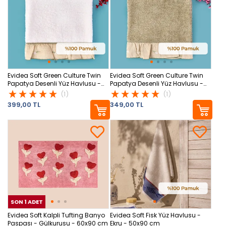
Evidea Soft Green Culture Twin
Evidea Soft Green Culture Twin
Papatya Desenli Yüz Havlusu -
Papatya Desenli Yüz Havlusu -
Ekru - 50x90 cm
Yeşil - 50x90 cm
(1)
(1)
399,00 TL
349,00 TL
SON 1 ADET
SON 1 ADET
SON
Evidea Soft Kalpli Tufting Banyo
Evidea Soft Fisk Yüz Havlusu -
Paspası - Gülkurusu - 60x90 cm
Ekru - 50x90 cm