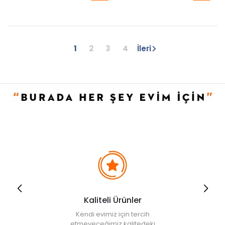
1
2
3
4
İleri
Kaliteli Ürünler
Kendi evimiz için tercih
etmeyeceğimiz kalitedeki