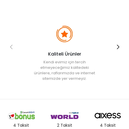
• Not:
Bu fiyat perakende satışlar için belirlenmiştir. Toplu alımlar
Evidea tarafından incelenecek ve uygun bulunmayan siparişler
iptal edilecektir.
• " Ürün görsellerinde ışık, ortam ve dijital düzenlemelere bağlı
olarak renk ve doku farklılıkları oluşabilir. "
Kaliteli Ürünler
Kendi evimiz için tercih
etmeyeceğimiz kalitedeki
ürünlere, raflarımızda ve internet
sitemizde yer vermeyiz.
4 Taksit
2 Taksit
4 Taksit