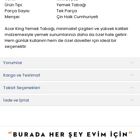
Ürün Tipi:
Yemek Tabağı
Parça Sayısı:
Tek Parça
Menşei:
Çin Halk Cumhuriyeti
Acar King Yemek Tabağı, minimalist çizgileri ve yüksek kaliteli
malzemesiyle yemek sunumlarınızı daha da özel hale getirir.
Hem günlük kullanım hem de özel davetler için ideal bir
seçenektir.
Yüksek kaliteli porselen malzeme ile üretilmiştir. Sağlam yapısı
Yorumlar
sayesinde uzun süre dayanıklılık sağlar ve güvenle
kullanabilirsiniz.
Kargo ve Teslimat
Sadece ana yemekler için değil, aynı zamanda salata,
Taksit Seçenekleri
makarna, çorba ve daha birçok yemek için mükemmel bir
seçenektir. Çeşitli sunumlarla sofranızı zenginleştirebilirsiniz.
İade ve İptal
Kullanım ve Bakım Bilgileri
• Porselen malzeme, temizlenmesi kolaydır ve uzun süre
parlaklığını korur.
• Bulaşık makinesinde yıkanabilir, bu da size pratik bir kullanım
sağlar.