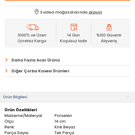
Evidea mağazalarında
arayın
1000TL ve Üzeri
14 Gün
%100 Güvenli
Ücretsiz Kargo
Koşulsuz İade
Alışveriş
Daha Fazla Acar Ürünü
Diğer Çorba Kasesi Ürünleri
Ürün Bilgileri
Ürün Özellikleri
Malzeme/Materyal:
Porselen
Ölçü:
14 cm
Renk:
Kırık Beyaz
Parça Sayısı:
Tek Parça