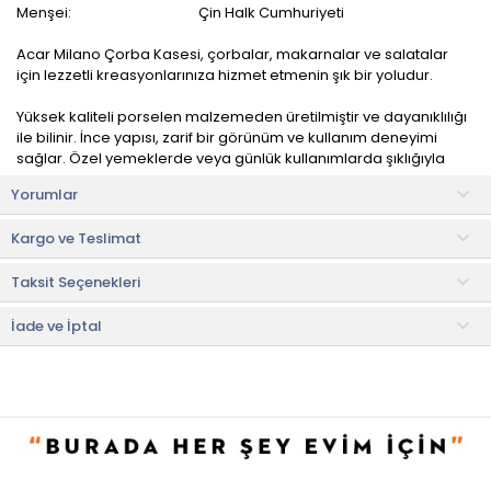
Menşei:
Çin Halk Cumhuriyeti
Acar Milano Çorba Kasesi, çorbalar, makarnalar ve salatalar
için lezzetli kreasyonlarınıza hizmet etmenin şık bir yoludur.
Yüksek kaliteli porselen malzemeden üretilmiştir ve dayanıklılığı
ile bilinir. İnce yapısı, zarif bir görünüm ve kullanım deneyimi
sağlar. Özel yemeklerde veya günlük kullanımlarda şıklığıyla
fark yaratır.
Yorumlar
Kullanım ve Bakım Bilgileri
Kargo ve Teslimat
• Makinede yıkanabilir.
• Uzun ömürlü olması için elde yıkama tavsiye edilir.
Taksit Seçenekleri
• Not:
Bu fiyat perakende satışlar için belirlenmiştir. Toplu alımlar
Evidea tarafından incelenecek ve uygun bulunmayan siparişler
İade ve İptal
iptal edilecektir.
• " Ürün görsellerinde ışık, ortam ve dijital düzenlemelere bağlı
olarak renk ve doku farklılıkları oluşabilir. "