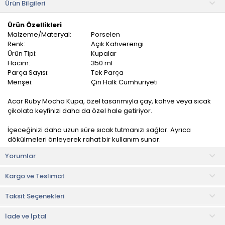
Ürün Bilgileri
Ürün Özellikleri
Malzeme/Materyal:
Porselen
Renk:
Açık Kahverengi
Ürün Tipi:
Kupalar
Hacim:
350 ml
Parça Sayısı:
Tek Parça
Menşei:
Çin Halk Cumhuriyeti
Acar Ruby Mocha Kupa, özel tasarımıyla çay, kahve veya sıcak
çikolata keyfinizi daha da özel hale getiriyor.
İçeceğinizi daha uzun süre sıcak tutmanızı sağlar. Ayrıca
dökülmeleri önleyerek rahat bir kullanım sunar.
Yorumlar
İster evde ister ofiste, bu kupa sıcak içecek molalarınızı daha
keyifli hale getirecek. Şık tasarımıyla dekoratif bir parça olarak
Kargo ve Teslimat
da dikkat çeker.
Taksit Seçenekleri
Kahve, çay veya sıcak çikolata gibi içecekleri servis etmek için
kullanabilir. Hem günlük kullanıma hem de özel anlara şıklık
katmak için uygundur. Ergonomik kulp yapısı sayesinde rahat bir
İade ve İptal