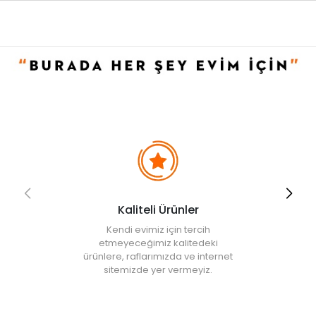
tutuş sunar ve içeceğinizin sıcaklığını uzun süre korumanıza
yardımcı olur.
Kullanım ve Bakım Bilgileri
• Bulaşık makinesinde yıkanabilir fakat, uzun ömürlü olması
sebebi ile elde yıkamanız tavsiye edilir.
• Not:
Bu fiyat perakende satışlar için belirlenmiştir. Toplu alımlar
Evidea tarafından incelenecek ve uygun bulunmayan siparişler
iptal edilecektir.
• " Ürün görsellerinde ışık, ortam ve dijital düzenlemelere bağlı
olarak renk ve doku farklılıkları oluşabilir. "
Kaliteli Ürünler
Kendi evimiz için tercih
etmeyeceğimiz kalitedeki
ürünlere, raflarımızda ve internet
sitemizde yer vermeyiz.