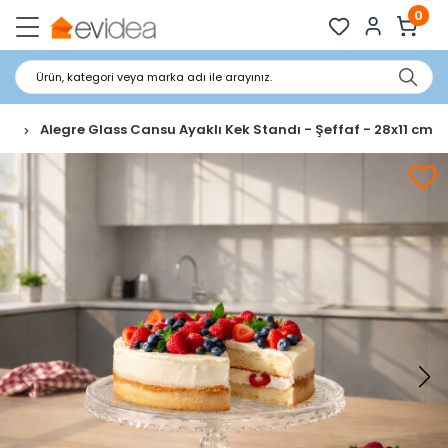
0
Ürün, kategori veya marka adı ile arayınız.
us
Alegre Glass Cansu Ayaklı Kek Standı - Şeffaf - 28x11 cm