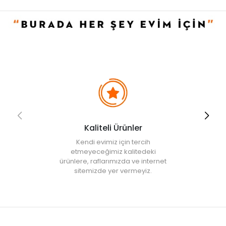
• Not:
Bu fiyat perakende satışlar için belirlenmiştir. Toplu alımlar
Evidea tarafından incelenecek ve uygun bulunmayan siparişler
iptal edilecektir.
• " Ürün görsellerinde ışık, ortam ve dijital düzenlemelere bağlı
olarak renk ve doku farklılıkları oluşabilir. "
Kaliteli Ürünler
Kendi evimiz için tercih
etmeyeceğimiz kalitedeki
ürünlere, raflarımızda ve internet
sitemizde yer vermeyiz.