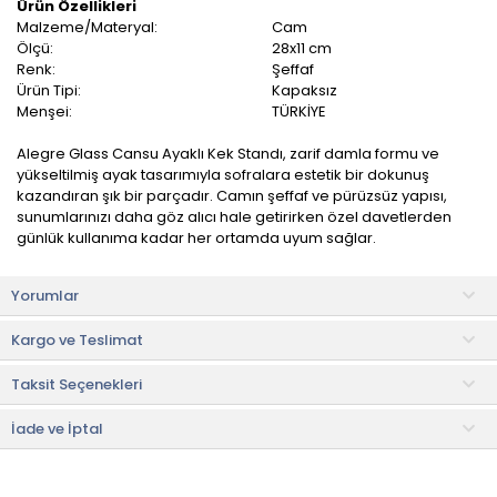
Ürün Özellikleri
Malzeme/Materyal:
Cam
Ölçü:
28x11 cm
Renk:
Şeffaf
Ürün Tipi:
Kapaksız
Menşei:
TÜRKİYE
Alegre Glass Cansu Ayaklı Kek Standı, zarif damla formu ve
yükseltilmiş ayak tasarımıyla sofralara estetik bir dokunuş
kazandıran şık bir parçadır. Camın şeffaf ve pürüzsüz yapısı,
sunumlarınızı daha göz alıcı hale getirirken özel davetlerden
günlük kullanıma kadar her ortamda uyum sağlar.
Meyve, kurabiye, atıştırmalık, çikolata veya özel tariflerinizi
Yorumlar
sergilemek için ideal bir form sunar. Kayık yapısı sayesinde
ürünler düzenli bir şekilde yerleştirilebilir ve sunumun görsel
Kargo ve Teslimat
etkisi artırılır.
Taksit Seçenekleri
Yükseltilmiş ayak bölümü ise hem masada daha belirgin bir
duruş sağlar hem de sunumu katmanlı hale getirerek dekoratif
bir etki yaratır.
İade ve İptal
Kullanım ve Bakım Bilgileri
• Bulaşık makinesinde yıkanması uygundur.