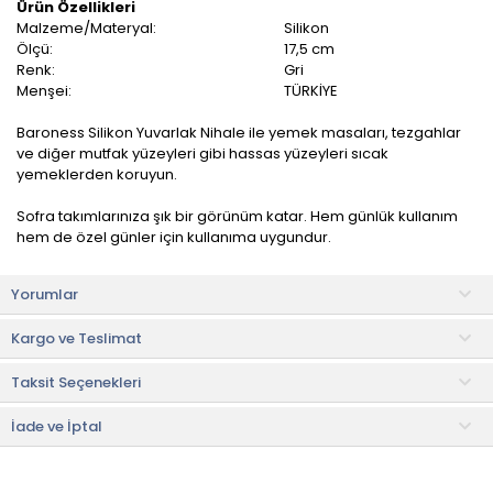
Ürün Özellikleri
Malzeme/Materyal:
Silikon
Ölçü:
17,5 cm
Renk:
Gri
Menşei:
TÜRKİYE
Baroness Silikon Yuvarlak Nihale ile yemek masaları, tezgahlar
ve diğer mutfak yüzeyleri gibi hassas yüzeyleri sıcak
yemeklerden koruyun.
Sofra takımlarınıza şık bir görünüm katar. Hem günlük kullanım
hem de özel günler için kullanıma uygundur.
Kullanım ve Bakım Bilgileri
Yorumlar
• Nemli bezle silinebilir.
• Elde yıkanabilir.
Kargo ve Teslimat
• Not:
Bu fiyat perakende satışlar için belirlenmiştir. Toplu alımlar
Taksit Seçenekleri
Evidea tarafından incelenecek ve uygun bulunmayan siparişler
iptal edilecektir.
• " Ürün görsellerinde ışık, ortam ve dijital düzenlemelere bağlı
İade ve İptal
olarak renk ve doku farklılıkları oluşabilir. "