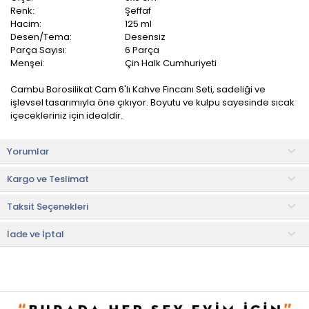
Renk:
Şeffaf
Hacim:
125 ml
Desen/Tema:
Desensiz
Parça Sayısı:
6 Parça
Menşei:
Çin Halk Cumhuriyeti
Cambu Borosilikat Cam 6'lı Kahve Fincanı Seti, sadeliği ve
işlevsel tasarımıyla öne çıkıyor. Boyutu ve kulpu sayesinde sıcak
içecekleriniz için idealdir.
Hem günlük kullanımınız için, hem de konuklarınız için
Yorumlar
hazırladığınız ikramlarınızda tercih edebilirsiniz. Dayanıklı cam
yapısı sayesinde uzun süre kullanabilirsiniz.
Kargo ve Teslimat
Ürün İçeriği
Taksit Seçenekleri
• Espresso fincanı: 6 adet
Kullanım ve Bakım Önerileri
İade ve İptal
• Bulaşık makinesinde 50 °C'de yıkayabilirsiniz.
• Daha uzun süre kullanım için elde yıkama önerilir.
• Not:
Bu fiyat perakende satışlar için belirlenmiştir. Toplu alımlar
Evidea tarafından incelenecek ve uygun bulunmayan siparişler