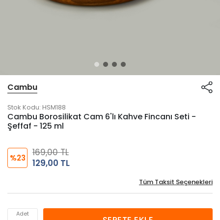
Cambu
Stok Kodu:
HSM188
Cambu Borosilikat Cam 6'lı Kahve Fincanı Seti -
Şeffaf - 125 ml
169,00 TL
%23
129,00 TL
Tüm Taksit Seçenekleri
Adet