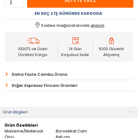
SEPETE EKLE
EN GEÇ 2 İŞ GÜNÜNDE KARGODA
Evidea mağazalarında
arayın
1000TL ve Üzeri
14 Gün
%100 Güvenli
Ücretsiz Kargo
Koşulsuz İade
Alışveriş
Daha Fazla Cambu Ürünü
Diğer Espresso Fincanı Ürünleri
Ürün Bilgileri
Ürün Özellikleri
Malzeme/Materyal:
Borosilikat Cam
Ölçü:
6x6 cm