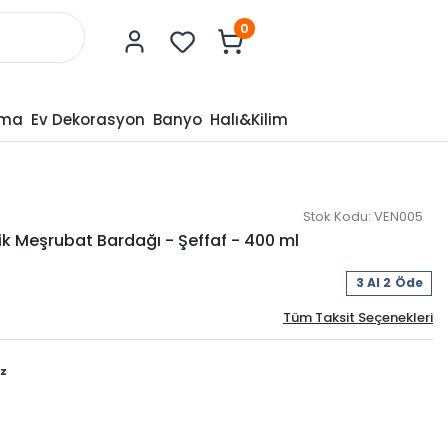
0
tma
Ev Dekorasyon
Banyo
Halı&Kilim
Stok Kodu:
VEN005
ik Meşrubat Bardağı - Şeffaf - 400 ml
3 Al 2 Öde
Tüm Taksit Seçenekleri
z