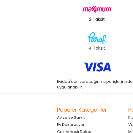
2 Taksit
4 Taksit
Evidea'dan vereceğiniz siparişlerinizde kre
uygulanabilir.
Popüler Kategoriler
P
Avize ve Sarkıt
Ki
Ev Dekorasyon
Va
Çok Amaçlı Dolap
Mi