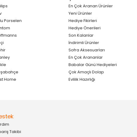
ilips
En Çok Aranan Ürünler
v
Yeni Ürünler
lu Porselen
Hediye Fikirleri
antom
Hediye Önerileri
ffmanns
Son Kalanlar
çi
İndirimli Ürünler
hir
Sofra Aksesuarları
anley
En Çok Arananlar
kle
Babalar Günü Hediyeleri
aşabahçe
Çok Amaçlı Dolap
st Home
Evlilik Hazırlığı
estek
rdım
pariş Takibi