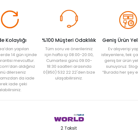
de Kolaylığı
%100 Müşteri Odaklılık
Geniş Ürün Ye
ea’dan yapılan
Tüm soru ve önerileriniz
Ev alışverişi 
şlerde 14 gün içinde
için hafta içi 08:00-20:00,
isteyenlere, tek ça
rantisi mevcuttur.
Cumartesi günü 09:00-
geniş bir ürün y
com’dan aldığınız
18:30 saatleri arasında
sunuyoruz. Slog
nü dilerseniz
0(850) 532 22 22'den bize
“Burada her şey e
amızdan da iade
ulaşabilirsiniz.
rek iade çeki
labilirsiniz.
2 Taksit