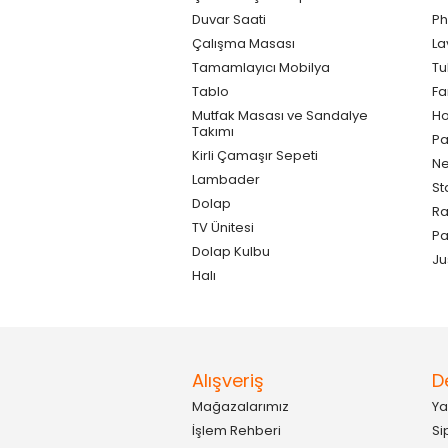
Duvar Saati
Ph
Çalışma Masası
La
Tamamlayıcı Mobilya
Tu
Tablo
F
Mutfak Masası ve Sandalye
Ho
Takımı
Pa
Kirli Çamaşır Sepeti
Ne
Lambader
St
Dolap
Ra
TV Ünitesi
P
Dolap Kulbu
Ju
Halı
Alışveriş
D
Mağazalarımız
Ya
İşlem Rehberi
Si