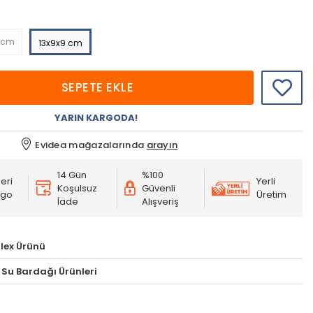
 cm
13x9x9 cm
SEPETE EKLE
YARIN KARGODA!
Evidea mağazalarında
arayın
14 Gün
%100
eri
Yerli
Koşulsuz
Güvenli
rgo
Üretim
İade
Alışveriş
lex Ürünü
 Su Bardağı Ürünleri