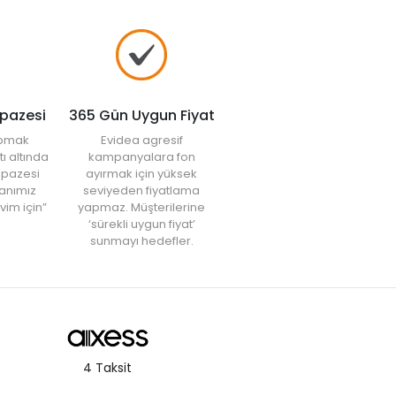
lpazesi
365 Gün Uygun Fiyat
yapmak
Evidea agresif
tı altında
kampanyalara fon
elpazesi
ayırmak için yüksek
anımız
seviyeden fiyatlama
vim için”
yapmaz. Müşterilerine
‘sürekli uygun fiyat’
sunmayı hedefler.
4 Taksit