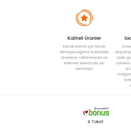
Kaliteli Ürünler
İa
Kendi evimiz için tercih
Evid
etmeyeceğimiz kalitedeki
alışveri
ürünlere, raflarımızda ve
iade ga
internet sitemizde yer
Evidea.
vermeyiz.
ürü
mağaz
ede
a
4 Taksit