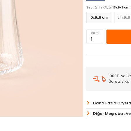
Seçtiğiniz Ölçü:
13x9x9 cm
10x9x9 cm
24x9x9
Adet
1000TL ve Üz
Ücretsiz Ka
Daha Fazla Crysta
Diğer Meşrubat Ve