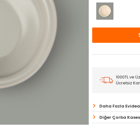
1000TL ve Üz
Ücretsiz Ka
Daha Fazla Evidea
Diğer Çorba Kasesi