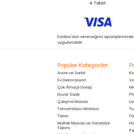
4 Taksit
Evidea'dan vereceğiniz siparişlerinizde kre
uygulanabilir.
Popüler Kategoriler
P
Avize ve Sarkıt
Ki
Ev Dekorasyon
Va
Çok Amaçlı Dolap
Mi
Duvar Saati
Ph
Çalışma Masası
La
Tamamlayıcı Mobilya
Tu
Tablo
F
Mutfak Masası ve Sandalye
Ho
Takımı
Pa