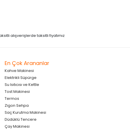
itli alışverişlerde taksitli fiyatımız
En Çok Arananlar
Kahve Makinesi
Elektrikli Süpürge
Su Isıtıcısı ve Kettle
Tost Makinesi
Termos
Zigon Sehpa
Saç Kurutma Makinesi
Düdüklü Tencere
Çay Makinesi