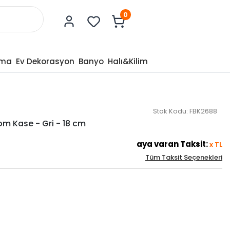
0
tma
Ev Dekorasyon
Banyo
Halı&Kilim
Stok Kodu:
FBK2688
om Kase - Gri - 18 cm
aya varan Taksit:
x
TL
Tüm Taksit Seçenekleri