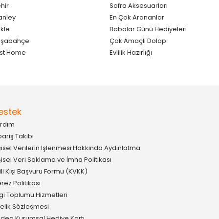
hir
Sofra Aksesuarları
anley
En Çok Arananlar
kle
Babalar Günü Hediyeleri
aşabahçe
Çok Amaçlı Dolap
st Home
Evlilik Hazırlığı
estek
rdım
pariş Takibi
şisel Verilerin İşlenmesi Hakkında Aydınlatma
şisel Veri Saklama ve İmha Politikası
gili Kişi Başvuru Formu (KVKK)
rez Politikası
lgi Toplumu Hizmetleri
elik Sözleşmesi
idea Kurumsal Hediye Kartı