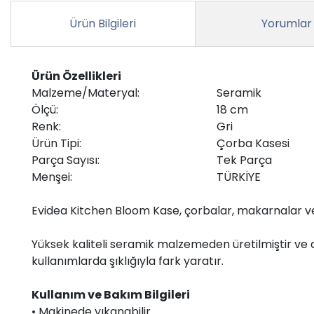
Ürün Bilgileri
Yorumlar
Ürün Özellikleri
Malzeme/Materyal:
Seramik
Ölçü:
18 cm
Renk:
Gri
Ürün Tipi:
Çorba Kasesi
Parça Sayısı:
Tek Parça
Menşei:
TÜRKİYE
Evidea Kitchen Bloom Kase, çorbalar, makarnalar ve s
Yüksek kaliteli seramik malzemeden üretilmiştir ve da
kullanımlarda şıklığıyla fark yaratır.
Kullanım ve Bakım Bilgileri
• Makinede yıkanabilir.