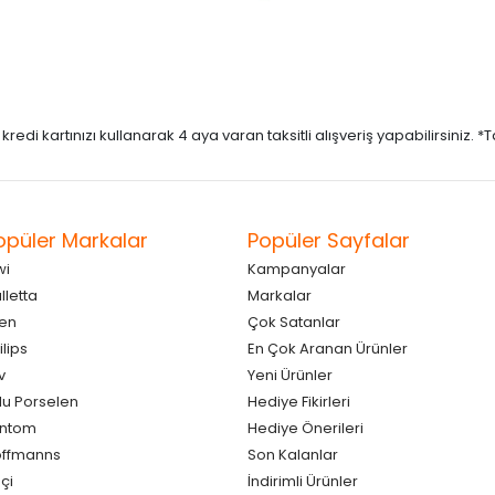
di kartınızı kullanarak 4 aya varan taksitli alışveriş yapabilirsiniz. *Taks
opüler Markalar
Popüler Sayfalar
wi
Kampanyalar
lletta
Markalar
en
Çok Satanlar
ilips
En Çok Aranan Ürünler
v
Yeni Ürünler
lu Porselen
Hediye Fikirleri
antom
Hediye Önerileri
ffmanns
Son Kalanlar
çi
İndirimli Ürünler