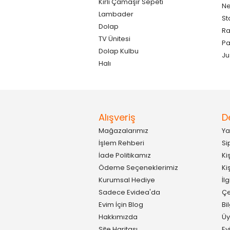
Kirli Çamaşır Sepeti
Ne
Lambader
St
Dolap
Ra
TV Ünitesi
P
Dolap Kulbu
Ju
Halı
Alışveriş
D
Mağazalarımız
Ya
İşlem Rehberi
Si
İade Politikamız
Ki
Ödeme Seçeneklerimiz
Ki
Kurumsal Hediye
İl
Sadece Evidea'da
Çe
Evim İçin Blog
Bi
Hakkımızda
Üy
Site Haritası
Ev