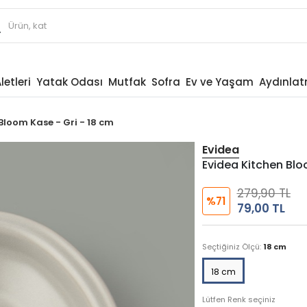
letleri
Yatak Odası
Mutfak
Sofra
Ev ve Yaşam
Aydınla
Bloom Kase - Gri - 18 cm
Evidea
Evidea Kitchen Blo
279,90 TL
%71
79,00 TL
Seçtiğiniz Ölçü:
18 cm
18 cm
Lütfen Renk seçiniz