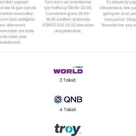
ea’dan yapılan
Tüm soru ve önerileriniz
Ev alışverişi 
şlerde 14 gün içinde
için hafta içi 08:00-20:00,
isteyenlere, tek ça
rantisi mevcuttur.
Cumartesi günü 09:00-
geniş bir ürün y
com’dan aldığınız
18:30 saatleri arasında
sunuyoruz. Slog
nü dilerseniz
0(850) 532 22 22'den bize
“Burada her şey e
amızdan da iade
ulaşabilirsiniz.
rek iade çeki
labilirsiniz.
2 Taksit
4 Taksit