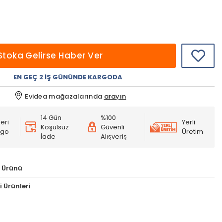
Stoka Gelirse Haber Ver
EN GEÇ 2 İŞ GÜNÜNDE KARGODA
Evidea mağazalarında
arayın
14 Gün
%100
eri
Yerli
Koşulsuz
Güvenli
rgo
Üretim
İade
Alışveriş
 Ürünü
 Ürünleri