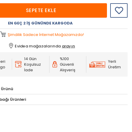
SEPETE EKLE
EN GEÇ 2 İŞ GÜNÜNDE KARGODA
Şimdilik Sadece İnternet Mağazamızda!
Evidea mağazalarında
arayın
14 Gün
%100
eri
Yerli
Koşulsuz
Güvenli
rgo
Üretim
İade
Alışveriş
 Ürünü
ağı Ürünleri