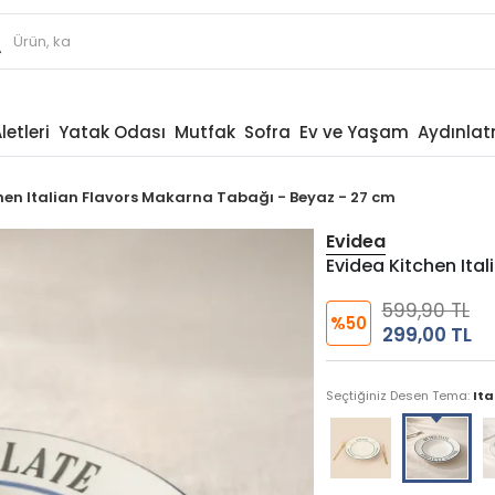
letleri
Yatak Odası
Mutfak
Sofra
Ev ve Yaşam
Aydınla
hen Italian Flavors Makarna Tabağı - Beyaz - 27 cm
Evidea
Evidea Kitchen Ita
599,90 TL
%50
299,00 TL
Seçtiğiniz Desen Tema:
Ita