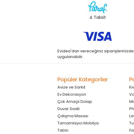
4 Taksit
Evidea'dan vereceğiniz siparişlerinizde kre
uygulanabilir.
Popüler Kategoriler
P
Avize ve Sarkıt
Ki
Ev Dekorasyon
Va
Çok Amaçlı Dolap
Mi
Duvar Saati
Ph
Çalışma Masası
La
Tamamlayıcı Mobilya
Tu
Tablo
F