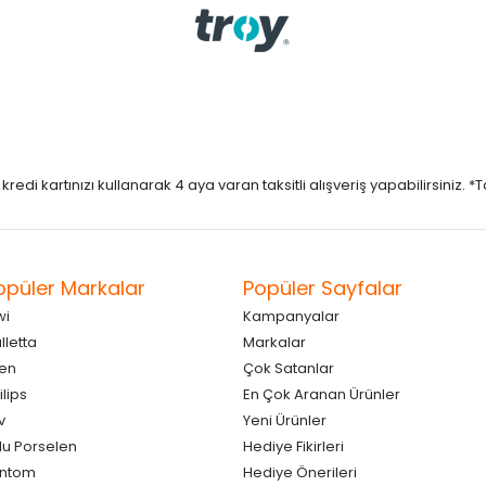
di kartınızı kullanarak 4 aya varan taksitli alışveriş yapabilirsiniz. *Taks
opüler Markalar
Popüler Sayfalar
wi
Kampanyalar
lletta
Markalar
en
Çok Satanlar
ilips
En Çok Aranan Ürünler
v
Yeni Ürünler
lu Porselen
Hediye Fikirleri
antom
Hediye Önerileri