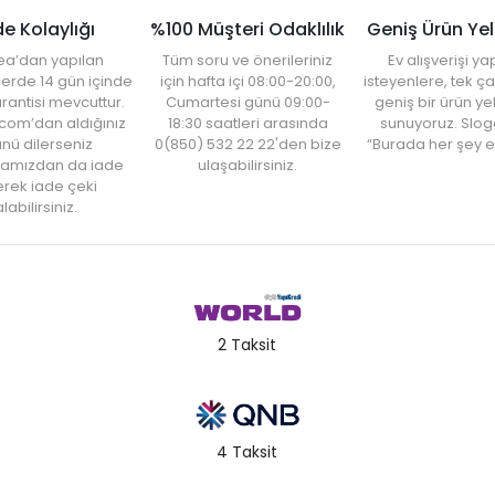
de Kolaylığı
%100 Müşteri Odaklılık
Geniş Ürün Ye
ea’dan yapılan
Tüm soru ve önerileriniz
Ev alışverişi 
şlerde 14 gün içinde
için hafta içi 08:00-20:00,
isteyenlere, tek ça
rantisi mevcuttur.
Cumartesi günü 09:00-
geniş bir ürün y
com’dan aldığınız
18:30 saatleri arasında
sunuyoruz. Slog
nü dilerseniz
0(850) 532 22 22'den bize
“Burada her şey e
amızdan da iade
ulaşabilirsiniz.
rek iade çeki
labilirsiniz.
2 Taksit
4 Taksit