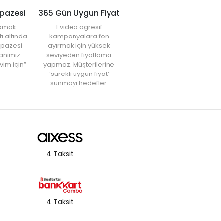
lpazesi
365 Gün Uygun Fiyat
yapmak
Evidea agresif
tı altında
kampanyalara fon
elpazesi
ayırmak için yüksek
anımız
seviyeden fiyatlama
vim için”
yapmaz. Müşterilerine
‘sürekli uygun fiyat’
sunmayı hedefler.
4 Taksit
4 Taksit