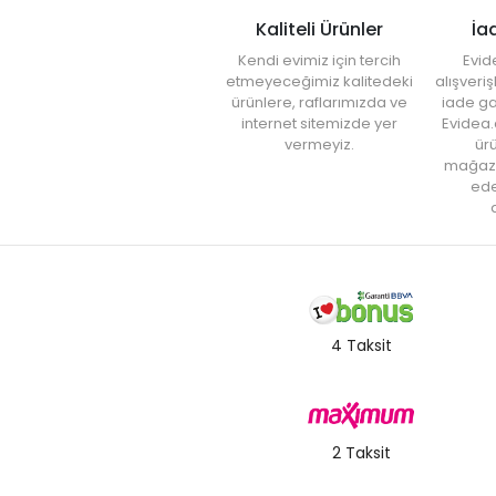
Kaliteli Ürünler
İa
Kendi evimiz için tercih
Evid
etmeyeceğimiz kalitedeki
alışveri
ürünlere, raflarımızda ve
iade ga
internet sitemizde yer
Evidea.
vermeyiz.
ürü
mağaz
ede
a
4 Taksit
2 Taksit