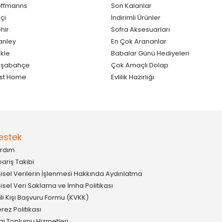
ffmanns
Son Kalanlar
çi
İndirimli Ürünler
hir
Sofra Aksesuarları
anley
En Çok Arananlar
kle
Babalar Günü Hediyeleri
aşabahçe
Çok Amaçlı Dolap
st Home
Evlilik Hazırlığı
estek
rdım
pariş Takibi
şisel Verilerin İşlenmesi Hakkında Aydınlatma
şisel Veri Saklama ve İmha Politikası
gili Kişi Başvuru Formu (KVKK)
rez Politikası
lgi Toplumu Hizmetleri