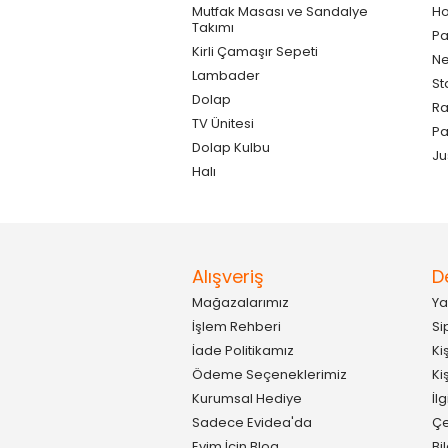
Mutfak Masası ve Sandalye
Ho
Takımı
Pa
Kirli Çamaşır Sepeti
Ne
Lambader
St
Dolap
Ra
TV Ünitesi
P
Dolap Kulbu
Ju
Halı
Alışveriş
D
Mağazalarımız
Ya
İşlem Rehberi
Si
İade Politikamız
Ki
Ödeme Seçeneklerimiz
Ki
Kurumsal Hediye
İl
Sadece Evidea'da
Çe
Evim İçin Blog
Bi