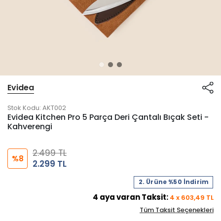
Evidea
Stok Kodu:
AKT002
Evidea Kitchen Pro 5 Parça Deri Çantalı Bıçak Seti -
Kahverengi
2.499 TL
%8
2.299 TL
2. Ürüne %50 İndirim
4
aya varan Taksit:
4
x
603,49
TL
Tüm Taksit Seçenekleri