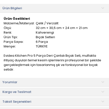
Ürün Bilgileri
Ürün Özellikleri
Malzeme/Materyal:
Çelik / Verzalit
Ölçü:
32 cm + 30,5 cm + 24 cm + 21 cm
Renk:
Kahverengi
Ürün Tipi:
Bıçak Setleri
Parça Sayısı:
6 Parça
Menşei:
TÜRKİYE
Evidea Kitchen Pro 5 Parça Deri Çantalı Bıçak Seti, mutfakta
ihtiyaç duyulan temel kesim işlemlerini profesyonel bir şekilde
gerçekleştirmek için tasarlanmış şık ve fonksiyonel bir bıçak
setidir.
Farklı kullanım amaçlarına uygun bıçaklardan oluşan set, yemek
Yorumlar
hazırlıklarını daha pratik hale getirirken özel deri taşıma çantası
sayesinde düzenli saklama ve kolay taşıma imkânı sunar. Hem
Kargo ve Teslimat
ev kullanıcıları hem de mutfakta düzen ve şıklık arayanlar için
ideal bir seçenektir.
Taksit Seçenekleri
Dayanıklı paslanmaz çelik bıçakları sayesinde uzun süre