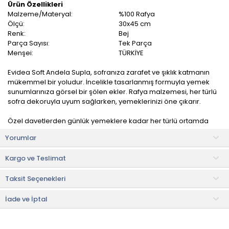
Ürün Özellikleri
Malzeme/Materyal:
%100 Rafya
Ölçü:
30x45 cm
Renk:
Bej
Parça Sayısı:
Tek Parça
Menşei:
TÜRKİYE
Evidea Soft Andela Supla, sofranıza zarafet ve şıklık katmanın
mükemmel bir yoludur. İncelikle tasarlanmış formuyla yemek
sunumlarınıza görsel bir şölen ekler. Rafya malzemesi, her türlü
sofra dekoruyla uyum sağlarken, yemeklerinizi öne çıkarır.
Özel davetlerden günlük yemeklere kadar her türlü ortamda
kullanıma uygundur. Dayanıklılığı ve uzun ömürlü kullanımı
Yorumlar
garanti eder. Temizlenmesi de son derece pratiktir.
Kargo ve Teslimat
Kullanım ve Bakım Bilgileri
• Makinede yıkanabilir.
Taksit Seçenekleri
• Not:
Bu fiyat perakende satışlar için belirlenmiştir. Toplu alımlar
Evidea tarafından incelenecek ve uygun bulunmayan siparişler
İade ve İptal
iptal edilecektir.
• " Ürün görsellerinde ışık, ortam ve dijital düzenlemelere bağlı
olarak renk ve doku farklılıkları oluşabilir. "