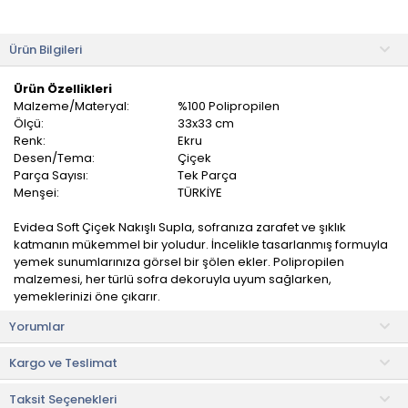
Ürün Bilgileri
Ürün Özellikleri
Malzeme/Materyal:
%100 Polipropilen
Ölçü:
33x33 cm
Renk:
Ekru
Desen/Tema:
Çiçek
Parça Sayısı:
Tek Parça
Menşei:
TÜRKİYE
Evidea Soft Çiçek Nakışlı Supla, sofranıza zarafet ve şıklık
katmanın mükemmel bir yoludur. İncelikle tasarlanmış formuyla
yemek sunumlarınıza görsel bir şölen ekler. Polipropilen
malzemesi, her türlü sofra dekoruyla uyum sağlarken,
yemeklerinizi öne çıkarır.
Yorumlar
Özel davetlerden günlük yemeklere kadar her türlü ortamda
kullanıma uygundur. Dayanıklılığı ve uzun ömürlü kullanımı
Kargo ve Teslimat
garanti eder. Temizlenmesi de son derece pratiktir.
Taksit Seçenekleri
Kullanım ve Bakım Bilgileri