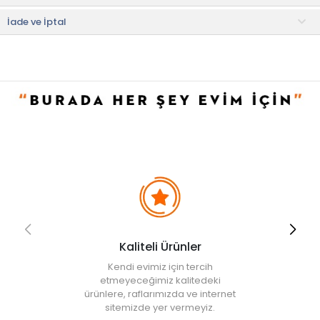
• Makinede yıkanabilir.
İade ve İptal
• Not:
Bu fiyat perakende satışlar için belirlenmiştir. Toplu alımlar
Evidea tarafından incelenecek ve uygun bulunmayan siparişler
iptal edilecektir.
• " Ürün görsellerinde ışık, ortam ve dijital düzenlemelere bağlı
olarak renk ve doku farklılıkları oluşabilir. "
Kaliteli Ürünler
Kendi evimiz için tercih
etmeyeceğimiz kalitedeki
ürünlere, raflarımızda ve internet
sitemizde yer vermeyiz.