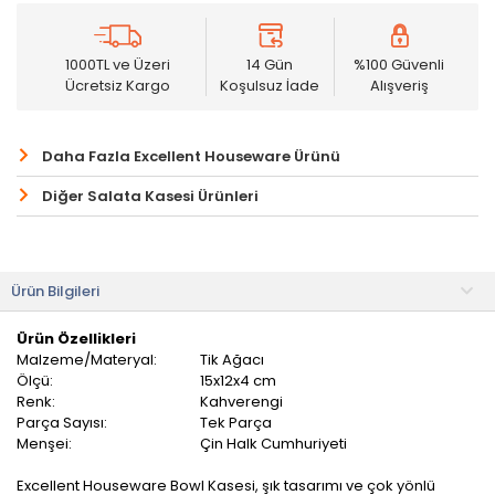
1000TL ve Üzeri
14 Gün
%100 Güvenli
Ücretsiz Kargo
Koşulsuz İade
Alışveriş
Daha Fazla Excellent Houseware Ürünü
Diğer Salata Kasesi Ürünleri
Ürün Bilgileri
Ürün Özellikleri
Malzeme/Materyal:
Tik Ağacı
Ölçü:
15x12x4 cm
Renk:
Kahverengi
Parça Sayısı:
Tek Parça
Menşei:
Çin Halk Cumhuriyeti
Excellent Houseware Bowl Kasesi, şık tasarımı ve çok yönlü