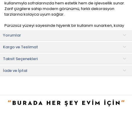
kullanımıyla sofralarınızda hem estetik hem de işlevsellik sunar.
Zarif çizgilere sahip modern görünümü, farklı dekorasyon
tarzlarına kolayca uyum sağlar.
Pürüzsüz yüzeyi sayesinde hijyenik bir kullanım sunarken, kolay
temizlenebilir yapısıyla günlük kullanıma uygundur. Hafifliği
Yorumlar
sayesinde kolay taşınır ve sofrada yer kaplamadan şık bir
sunum imkânı verir.
Kargo ve Teslimat
Ürün İçeriği
Taksit Seçenekleri
• Kase: 1 adet
Kullanım ve Bakım Bilgileri
İade ve İptal
• Bulaşık makinesinde yıkanabilir.
• Not:
Bu fiyat perakende satışlar için belirlenmiştir. Toplu alımlar
Evidea tarafından incelenecek ve uygun bulunmayan siparişler
iptal edilecektir.
• " Ürün görsellerinde ışık, ortam ve dijital düzenlemelere bağlı
olarak renk ve doku farklılıkları oluşabilir. "