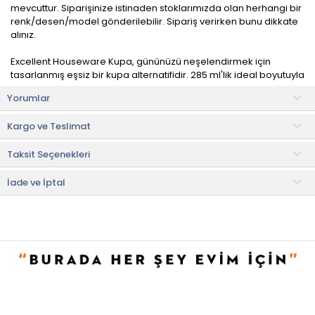
mevcuttur. Siparişinize istinaden stoklarımızda olan herhangi bir
renk/desen/model gönderilebilir. Sipariş verirken bunu dikkate
alınız.
Excellent Houseware Kupa, gününüzü neşelendirmek için
tasarlanmış eşsiz bir kupa alternatifidir. 285 ml'lik ideal boyutuyla
içeceğinizin keyfini çıkarırken, sıcaklığı ve samimiyeti bir araya
Yorumlar
getirir.
Kargo ve Teslimat
Yüksek kaliteli porselenden üretilmiştir. Porselen, zarif bir
görünüm sunarken aynı zamanda dayanıklılığı ile bilinir. Bu
Taksit Seçenekleri
nedenle uzun yıllar boyunca günlük kullanım için mükemmel bir
tercihtir.
İade ve İptal
Kullanım ve Bakım Bilgileri
• Bulaşık makinesinde yıkamaya uygundur.
• Not:
Bu fiyat perakende satışlar için belirlenmiştir. Toplu alımlar
Evidea tarafından incelenecek ve uygun bulunmayan siparişler
iptal edilecektir.
• " Ürün görsellerinde ışık, ortam ve dijital düzenlemelere bağlı
olarak renk ve doku farklılıkları oluşabilir. "