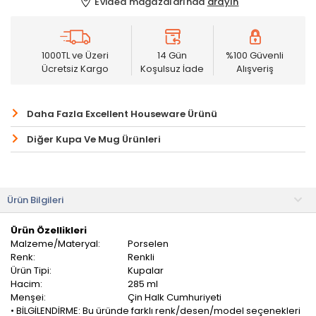
Evidea mağazalarında
arayın
1000TL ve Üzeri
14 Gün
%100 Güvenli
Ücretsiz Kargo
Koşulsuz İade
Alışveriş
Daha Fazla Excellent Houseware Ürünü
Diğer Kupa Ve Mug Ürünleri
Ürün Bilgileri
Ürün Özellikleri
Malzeme/Materyal:
Porselen
Renk:
Renkli
Ürün Tipi:
Kupalar
Hacim:
285 ml
Menşei:
Çin Halk Cumhuriyeti
• BİLGİLENDİRME: Bu üründe farklı renk/desen/model seçenekleri