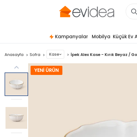
Kampanyalar
Mobilya
Küçük Ev A
Kase
Anasayfa
Sofra
İpek Alex Kase - Kırık Beyaz / G
YENİ ÜRÜN