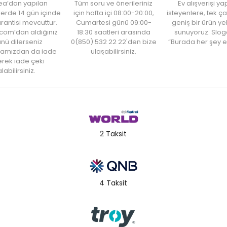
ea’dan yapılan
Tüm soru ve önerileriniz
Ev alışverişi 
şlerde 14 gün içinde
için hafta içi 08:00-20:00,
isteyenlere, tek ça
rantisi mevcuttur.
Cumartesi günü 09:00-
geniş bir ürün y
com’dan aldığınız
18:30 saatleri arasında
sunuyoruz. Slog
nü dilerseniz
0(850) 532 22 22'den bize
“Burada her şey e
amızdan da iade
ulaşabilirsiniz.
rek iade çeki
labilirsiniz.
2 Taksit
4 Taksit