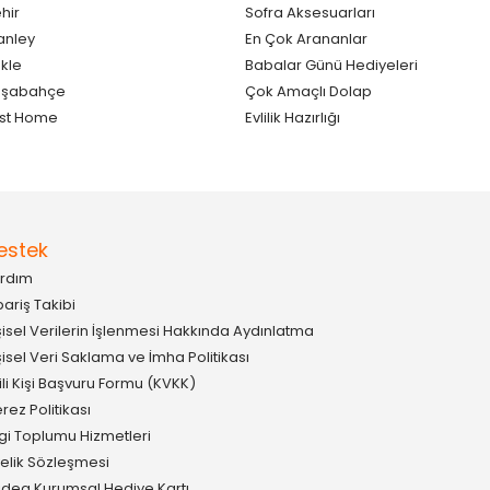
hir
Sofra Aksesuarları
anley
En Çok Arananlar
kle
Babalar Günü Hediyeleri
aşabahçe
Çok Amaçlı Dolap
st Home
Evlilik Hazırlığı
estek
rdım
pariş Takibi
şisel Verilerin İşlenmesi Hakkında Aydınlatma
şisel Veri Saklama ve İmha Politikası
gili Kişi Başvuru Formu (KVKK)
rez Politikası
lgi Toplumu Hizmetleri
elik Sözleşmesi
idea Kurumsal Hediye Kartı