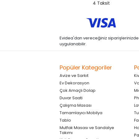
4 Taksit
Evidea'dan vereceğiniz siparişlerinizde kre
uygulanabilir.
Popüler Kategoriler
P
Avize ve Sarkıt
Ki
Ev Dekorasyon
Va
Çok Amaçlı Dolap
Mi
Duvar Saati
Ph
Çalışma Masası
La
Tamamlayıcı Mobilya
Tu
Tablo
F
Mutfak Masası ve Sandalye
Ho
Takımı
Pa