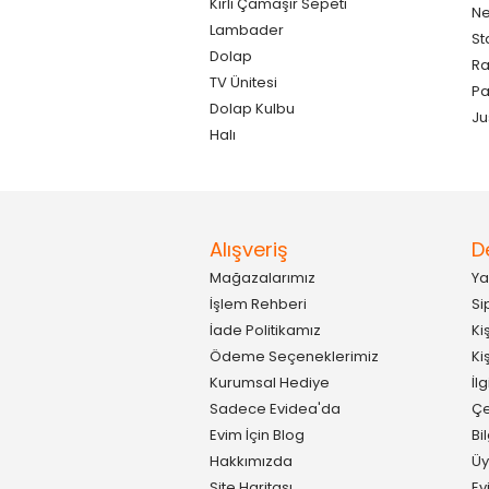
Kirli Çamaşır Sepeti
Ne
Lambader
St
Dolap
Ra
TV Ünitesi
P
Dolap Kulbu
Ju
Halı
Alışveriş
D
Mağazalarımız
Ya
İşlem Rehberi
Si
İade Politikamız
Ki
Ödeme Seçeneklerimiz
Ki
Kurumsal Hediye
İl
Sadece Evidea'da
Çe
Evim İçin Blog
Bi
Hakkımızda
Üy
Site Haritası
Ev