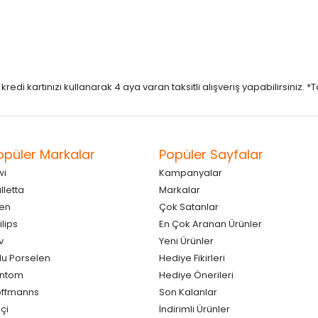
di kartınızı kullanarak 4 aya varan taksitli alışveriş yapabilirsiniz. *Taks
opüler Markalar
Popüler Sayfalar
wi
Kampanyalar
lletta
Markalar
en
Çok Satanlar
ilips
En Çok Aranan Ürünler
v
Yeni Ürünler
lu Porselen
Hediye Fikirleri
antom
Hediye Önerileri
ffmanns
Son Kalanlar
çi
İndirimli Ürünler