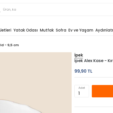
letleri
Yatak Odası
Mutfak
Sofra
Ev ve Yaşam
Aydınla
old - 9,5 cm
İpek
YENİ ÜRÜN
İpek Alex Kase - Kı
99,90 TL
Adet