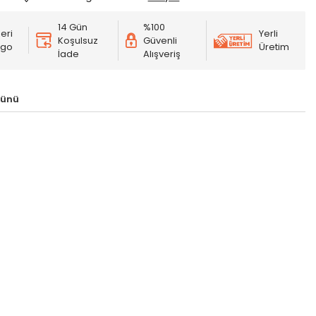
14 Gün
%100
eri
Yerli
Koşulsuz
Güvenli
rgo
Üretim
İade
Alışveriş
rünü