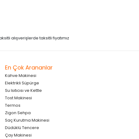
itli alışverişlerde taksitli fiyatımız
En Çok Arananlar
Kahve Makinesi
Elektrikli Süpürge
Su Isıtıcısı ve Kettle
Tost Makinesi
Termos
Zigon Sehpa
Saç Kurutma Makinesi
Düdüklü Tencere
Çay Makinesi