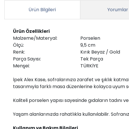
Ürün Bilgileri
Yorumlar
Ürün Özellikleri
Malzeme/Materyal:
Porselen
Ölçü:
9,5 cm
Renk:
Kırık Beyaz / Gold
Parça Sayısı:
Tek Parça
Menşei:
TÜRKİYE
İpek Alex Kase, sofralarınıza zarafet ve şıklık katm
tasarımıyla farklı masa düzenlerine kolayca uyum s
Kaliteli porselen yapısı sayesinde gıdaların tadını v
Yaşam alanlarınızda rahatlıkla kullanılabilir. Sofra
Kullanım ve Bakım Bilgileri