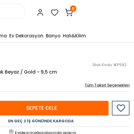
0
tma
Ev Dekorasyon
Banyo
Halı&Kilim
Stok Kodu:
IKP592
rık Beyaz / Gold - 9,5 cm
Tüm Taksit Seçenekleri
SEPETE EKLE
EN GEÇ 2 İŞ GÜNÜNDE KARGODA
Evidea mağazalarında
arayın