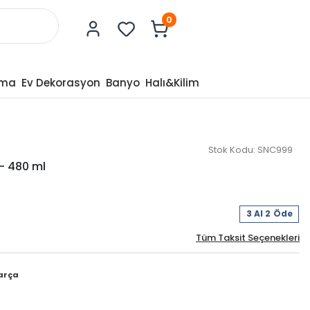
0
tma
Ev Dekorasyon
Banyo
Halı&Kilim
Stok Kodu:
SNC999
 - 480 ml
3 Al 2 Öde
Tüm Taksit Seçenekleri
arça