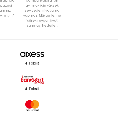
tı altında
kampanyalara fon
elpazesi
ayırmak için yüksek
anımız
seviyeden fiyatlama
vim için”
yapmaz. Müşterilerine
‘sürekli uygun fiyat’
sunmayı hedefler.
4 Taksit
4 Taksit