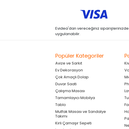
Evidea'dan vereceğiniz siparişlerinizde kre
uygulanabilir.
Popüler Kategoriler
P
Avize ve Sarkıt
Ki
Ev Dekorasyon
Va
Çok Amaçlı Dolap
Mi
Duvar Saati
Ph
Çalışma Masası
La
Tamamlayıcı Mobilya
Tu
Tablo
F
Mutfak Masası ve Sandalye
Ho
Takımı
Pa
Kirli Çamaşır Sepeti
Ne