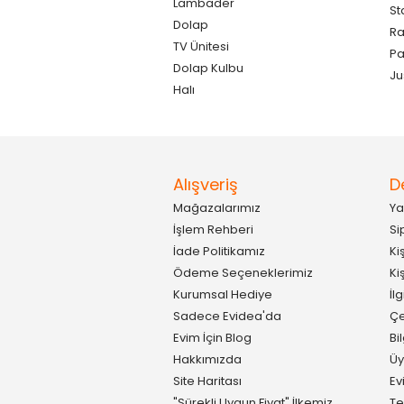
Lambader
St
Dolap
Ra
TV Ünitesi
P
Dolap Kulbu
Ju
Halı
Alışveriş
D
Mağazalarımız
Ya
İşlem Rehberi
Si
İade Politikamız
Ki
Ödeme Seçeneklerimiz
Ki
Kurumsal Hediye
İl
Sadece Evidea'da
Çe
Evim İçin Blog
Bi
Hakkımızda
Üy
Site Haritası
Ev
"Sürekli Uygun Fiyat" İlkemiz
Te