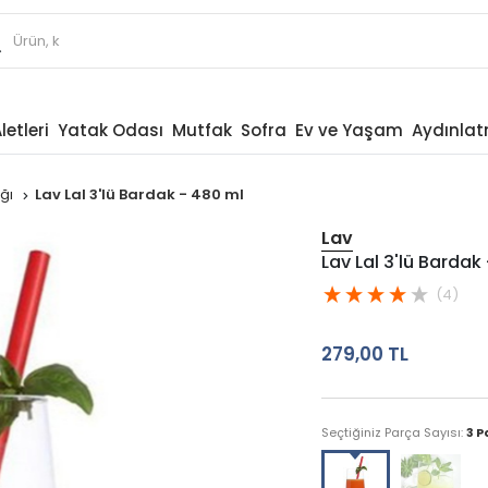
letleri
Yatak Odası
Mutfak
Sofra
Ev ve Yaşam
Aydınla
ağı
Lav Lal 3'lü Bardak - 480 ml
Lav
Lav Lal 3'lü Bardak
(4)
279,00 TL
Seçtiğiniz Parça Sayısı:
3 P