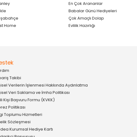
anley
En Çok Arananlar
kle
Babalar Günü Hediyeleri
aşabahçe
Çok Amaçlı Dolap
st Home
Evlilik Hazırlığı
estek
rdım
pariş Takibi
şisel Verilerin İşlenmesi Hakkında Aydınlatma
şisel Veri Saklama ve İmha Politikası
gili Kişi Başvuru Formu (KVKK)
rez Politikası
lgi Toplumu Hizmetleri
elik Sözleşmesi
idea Kurumsal Hediye Kartı
darikçi Başvurusu