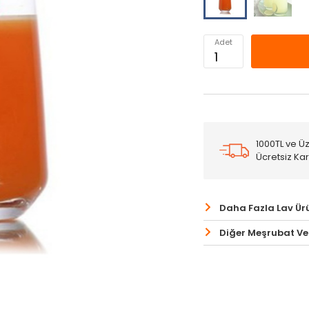
Adet
1000TL ve Üz
Ücretsiz Ka
Daha Fazla Lav Ür
Diğer Meşrubat Ve