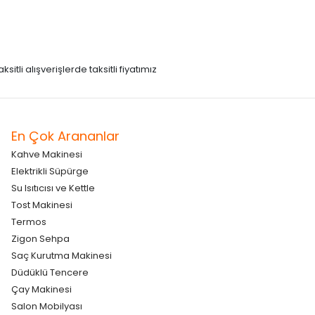
itli alışverişlerde taksitli fiyatımız
En Çok Arananlar
Kahve Makinesi
Elektrikli Süpürge
Su Isıtıcısı ve Kettle
Tost Makinesi
Termos
Zigon Sehpa
Saç Kurutma Makinesi
Düdüklü Tencere
Çay Makinesi
Salon Mobilyası