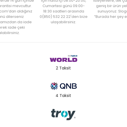
şlerde 14 gün içinde
için hafta içi 08:00-20:00,
isteyenlere, tek ça
rantisi mevcuttur.
Cumartesi günü 09:00-
geniş bir ürün y
com’dan aldığınız
18:30 saatleri arasında
sunuyoruz. Slog
nü dilerseniz
0(850) 532 22 22'den bize
“Burada her şey e
amızdan da iade
ulaşabilirsiniz.
rek iade çeki
labilirsiniz.
2 Taksit
4 Taksit