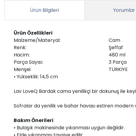
Ürün Bilgileri
Yorumlar
Ürün Özellikleri
Malzeme/Materyal:
Cam
Renk:
Şeffaf
Hacim:
480 ml
Parça Sayısı:
3 Parça
Menşei:
TÜRKİYE
• Yükseklik: 14,5 cm
Lav LoveQ Bardak cama yenilikçi bir dokunuş ile keyif
Sofralar da yenilik ve bahar havası estiren modern ve 
Bakım Önerileri
• Bulaşık makinesinde yıkanması uygun değildir.
• Elde yıkanması tavsiye edilir.