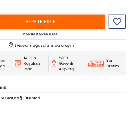
SEPETE EKLE
YARIN KARGODA!
Evidea mağazalarında
arayın
14 Gün
%100
eri
Yerli
Koşulsuz
Güvenli
rgo
Üretim
İade
Alışveriş
ünü
 Su Bardağı Ürünleri