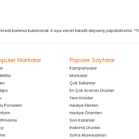
di kartınızı kullanarak 4 aya varan taksitli alışveriş yapabilirsiniz. *Taks
opüler Markalar
Popüler Sayfalar
wi
Kampanyalar
lletta
Markalar
en
Çok Satanlar
ilips
En Çok Aranan Ürünler
v
Yeni Ürünler
lu Porselen
Hediye Fikirleri
antom
Hediye Önerileri
ffmanns
Son Kalanlar
çi
İndirimli Ürünler
hir
Sofra Aksesuarları