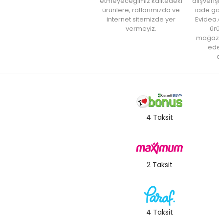
etmeyeceğimiz kalitedeki
alışveri
ürünlere, raflarımızda ve
iade ga
internet sitemizde yer
Evidea.
vermeyiz.
ürü
mağaz
ede
a
4 Taksit
2 Taksit
4 Taksit