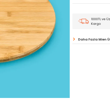
1000TL ve Üz
Kargo
Daha Fazla Mien Ü