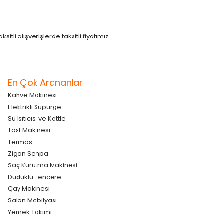
itli alışverişlerde taksitli fiyatımız
En Çok Arananlar
Kahve Makinesi
Elektrikli Süpürge
Su Isıtıcısı ve Kettle
Tost Makinesi
Termos
Zigon Sehpa
Saç Kurutma Makinesi
Düdüklü Tencere
Çay Makinesi
Salon Mobilyası
Yemek Takımı