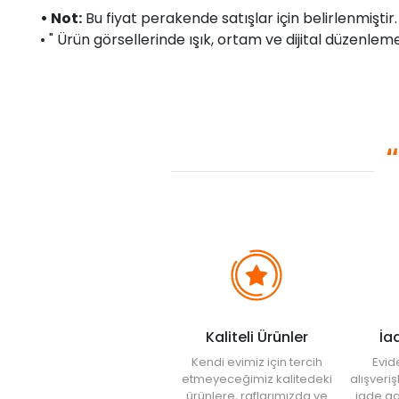
• Not:
Bu fiyat perakende satışlar için belirlenmişti
• " Ürün görsellerinde ışık, ortam ve dijital düzenlemel
Kaliteli Ürünler
İa
Kendi evimiz için tercih
Evid
etmeyeceğimiz kalitedeki
alışveri
ürünlere, raflarımızda ve
iade ga