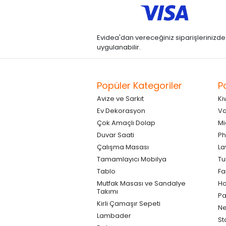
Evidea'dan vereceğiniz siparişlerinizde kre
uygulanabilir.
Popüler Kategoriler
P
Avize ve Sarkıt
Ki
Ev Dekorasyon
Va
Çok Amaçlı Dolap
Mi
Duvar Saati
Ph
Çalışma Masası
La
Tamamlayıcı Mobilya
Tu
Tablo
F
Mutfak Masası ve Sandalye
Ho
Takımı
Pa
Kirli Çamaşır Sepeti
Ne
Lambader
St