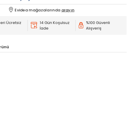
Evidea mağazalarında
arayın
eri Ücretsiz
14 Gün Koşulsuz
%100 Güvenli
İade
Alışveriş
rünü