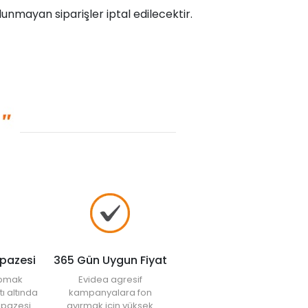
unmayan siparişler iptal edilecektir.
lpazesi
365 Gün Uygun Fiyat
yapmak
Evidea agresif
tı altında
kampanyalara fon
elpazesi
ayırmak için yüksek