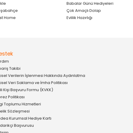
kle
Babalar Günü Hediyeleri
aşabahçe
Çok Amaçlı Dolap
st Home
Evlilik Hazırlığı
estek
rdım
pariş Takibi
şisel Verilerin İşlenmesi Hakkında Aydınlatma
şisel Veri Saklama ve İmha Politikası
gili Kişi Başvuru Formu (KVKK)
rez Politikası
lgi Toplumu Hizmetleri
elik Sözleşmesi
idea Kurumsal Hediye Kartı
darikçi Başvurusu
etişim