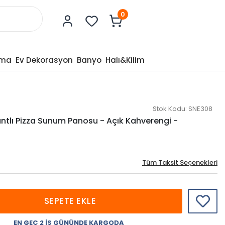
0
tma
Ev Dekorasyon
Banyo
Halı&Kilim
Stok Kodu:
SNE308
ntlı Pizza Sunum Panosu - Açık Kahverengi -
Tüm Taksit Seçenekleri
SEPETE EKLE
EN GEÇ 2 İŞ GÜNÜNDE KARGODA