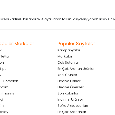
di kartınızı kullanarak 4 aya varan taksitli alışveriş yapabilirsiniz. *Taks
opüler Markalar
Popüler Sayfalar
wi
Kampanyalar
lletta
Markalar
en
Çok Satanlar
ilips
En Çok Aranan Ürünler
v
Yeni Ürünler
lu Porselen
Hediye Fikirleri
antom
Hediye Önerileri
ffmanns
Son Kalanlar
çi
İndirimli Ürünler
hir
Sofra Aksesuarları
anley
En Çok Arananlar