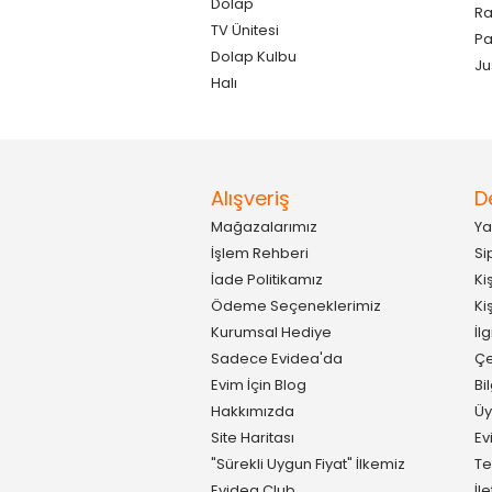
Dolap
Ra
TV Ünitesi
P
Dolap Kulbu
Ju
Halı
Alışveriş
D
Mağazalarımız
Ya
İşlem Rehberi
Si
İade Politikamız
Ki
Ödeme Seçeneklerimiz
Ki
Kurumsal Hediye
İl
Sadece Evidea'da
Çe
Evim İçin Blog
Bi
Hakkımızda
Üy
Site Haritası
Ev
"Sürekli Uygun Fiyat" İlkemiz
Te
Evidea Club
İl