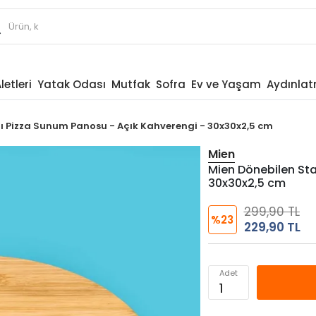
letleri
Yatak Odası
Mutfak
Sofra
Ev ve Yaşam
Aydınla
lı Pizza Sunum Panosu - Açık Kahverengi - 30x30x2,5 cm
Mien
Mien Dönebilen Sta
30x30x2,5 cm
299,90 TL
%23
229,90 TL
Adet