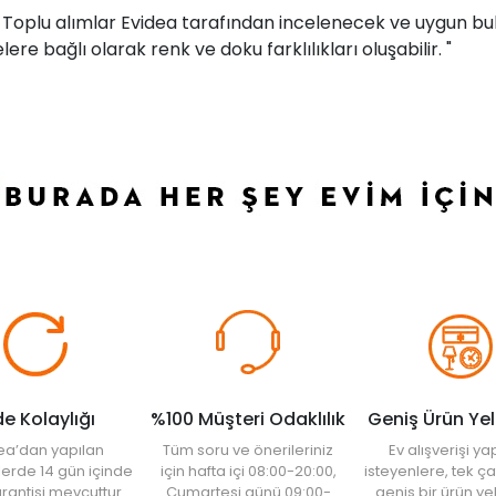
r. Toplu alımlar Evidea tarafından incelenecek ve uygun bul
ere bağlı olarak renk ve doku farklılıkları oluşabilir. "
de Kolaylığı
%100 Müşteri Odaklılık
Geniş Ürün Ye
ea’dan yapılan
Tüm soru ve önerileriniz
Ev alışverişi 
şlerde 14 gün içinde
için hafta içi 08:00-20:00,
isteyenlere, tek ça
rantisi mevcuttur.
Cumartesi günü 09:00-
geniş bir ürün y