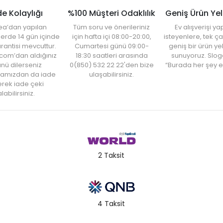
de Kolaylığı
%100 Müşteri Odaklılık
Geniş Ürün Ye
ea’dan yapılan
Tüm soru ve önerileriniz
Ev alışverişi 
şlerde 14 gün içinde
için hafta içi 08:00-20:00,
isteyenlere, tek ça
rantisi mevcuttur.
Cumartesi günü 09:00-
geniş bir ürün y
com’dan aldığınız
18:30 saatleri arasında
sunuyoruz. Slog
nü dilerseniz
0(850) 532 22 22'den bize
“Burada her şey e
amızdan da iade
ulaşabilirsiniz.
rek iade çeki
labilirsiniz.
2 Taksit
4 Taksit