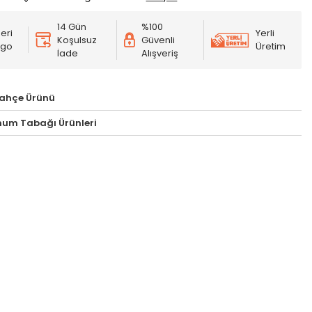
14 Gün
%100
eri
Yerli
Koşulsuz
Güvenli
rgo
Üretim
İade
Alışveriş
ahçe Ürünü
unum Tabağı Ürünleri