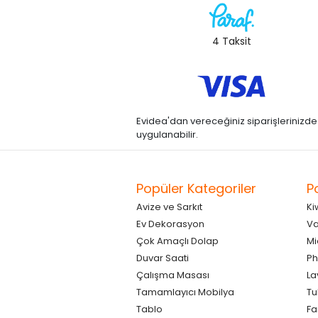
4 Taksit
Evidea'dan vereceğiniz siparişlerinizde kre
uygulanabilir.
Popüler Kategoriler
P
Avize ve Sarkıt
Ki
Ev Dekorasyon
Va
Çok Amaçlı Dolap
Mi
Duvar Saati
Ph
Çalışma Masası
La
Tamamlayıcı Mobilya
Tu
Tablo
F