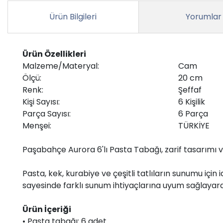
Ürün Bilgileri
Yorumlar
Ürün Özellikleri
Malzeme/Materyal:
Cam
Ölçü:
20 cm
Renk:
Şeffaf
Kişi Sayısı:
6 Kişilik
Parça Sayısı:
6 Parça
Menşei:
TÜRKİYE
Paşabahçe Aurora 6'lı Pasta Tabağı, zarif tasarımı ve
Pasta, kek, kurabiye ve çeşitli tatlıların sunumu içi
sayesinde farklı sunum ihtiyaçlarına uyum sağlayara
Ürün İçeriği
• Pasta tabağı: 6 adet