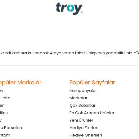
di kartınızı kullanarak 4 aya varan taksitli alışveriş yapabilirsiniz. *Taks
opüler Markalar
Popüler Sayfalar
wi
Kampanyalar
lletta
Markalar
en
Çok Satanlar
ilips
En Çok Aranan Ürünler
v
Yeni Ürünler
lu Porselen
Hediye Fikirleri
antom
Hediye Önerileri