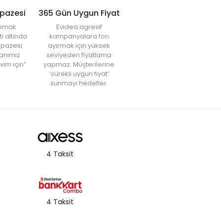
lpazesi
365 Gün Uygun Fiyat
yapmak
Evidea agresif
tı altında
kampanyalara fon
elpazesi
ayırmak için yüksek
anımız
seviyeden fiyatlama
vim için”
yapmaz. Müşterilerine
‘sürekli uygun fiyat’
sunmayı hedefler.
4 Taksit
4 Taksit