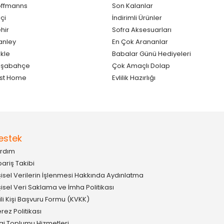
ffmanns
Son Kalanlar
çi
İndirimli Ürünler
hir
Sofra Aksesuarları
anley
En Çok Arananlar
kle
Babalar Günü Hediyeleri
aşabahçe
Çok Amaçlı Dolap
st Home
Evlilik Hazırlığı
estek
rdım
pariş Takibi
şisel Verilerin İşlenmesi Hakkında Aydınlatma
şisel Veri Saklama ve İmha Politikası
gili Kişi Başvuru Formu (KVKK)
rez Politikası
lgi Toplumu Hizmetleri