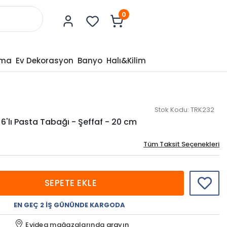
0
tma
Ev Dekorasyon
Banyo
Halı&Kilim
Stok Kodu:
TRK232
'lı Pasta Tabağı - Şeffaf - 20 cm
Tüm Taksit Seçenekleri
SEPETE EKLE
EN GEÇ 2 İŞ GÜNÜNDE KARGODA
Evidea mağazalarında
arayın