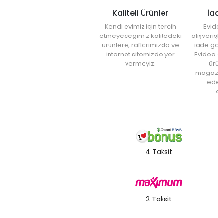
Kaliteli Ürünler
İa
Kendi evimiz için tercih
Evid
etmeyeceğimiz kalitedeki
alışveri
ürünlere, raflarımızda ve
iade ga
internet sitemizde yer
Evidea.
vermeyiz.
ürü
mağaz
ede
a
4 Taksit
2 Taksit