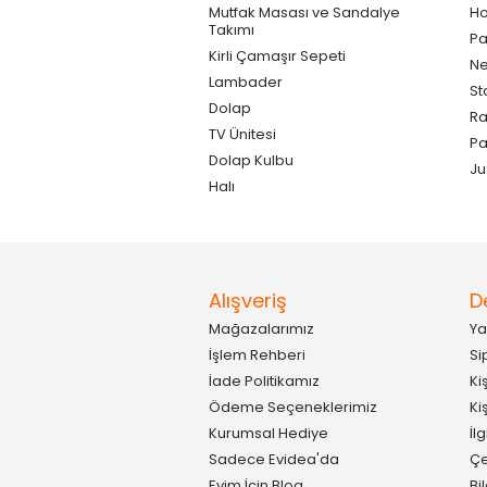
Mutfak Masası ve Sandalye
Ho
Takımı
Pa
Kirli Çamaşır Sepeti
Ne
Lambader
St
Dolap
Ra
TV Ünitesi
P
Dolap Kulbu
Ju
Halı
Alışveriş
D
Mağazalarımız
Ya
İşlem Rehberi
Si
İade Politikamız
Ki
Ödeme Seçeneklerimiz
Ki
Kurumsal Hediye
İl
Sadece Evidea'da
Çe
Evim İçin Blog
Bi