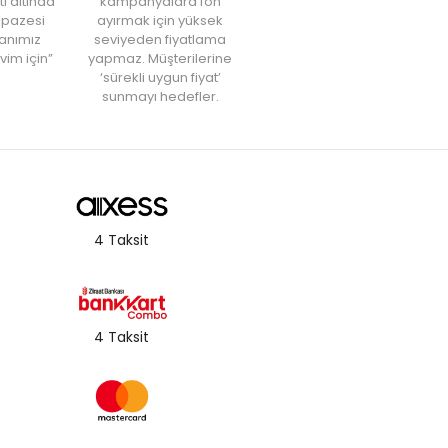
tı altında
kampanyalara fon
elpazesi
ayırmak için yüksek
anımız
seviyeden fiyatlama
vim için”
yapmaz. Müşterilerine
‘sürekli uygun fiyat’
sunmayı hedefler.
4 Taksit
4 Taksit