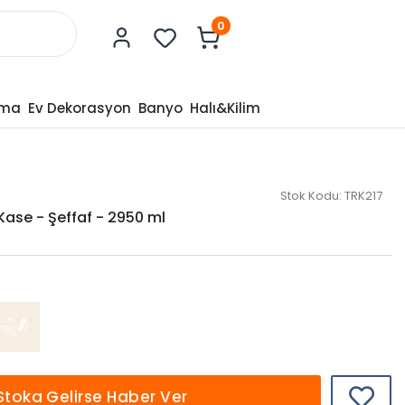
0
tma
Ev Dekorasyon
Banyo
Halı&Kilim
Stok Kodu:
TRK217
ase - Şeffaf - 2950 ml
Stoka Gelirse Haber Ver