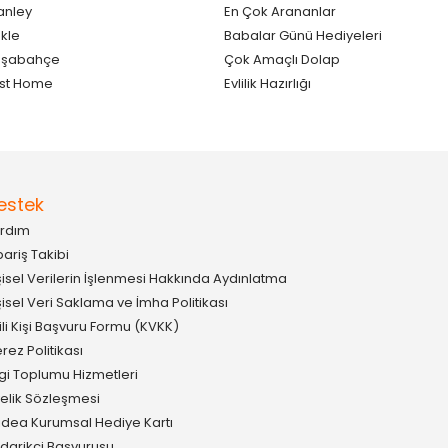
anley
En Çok Arananlar
kle
Babalar Günü Hediyeleri
aşabahçe
Çok Amaçlı Dolap
st Home
Evlilik Hazırlığı
estek
rdım
pariş Takibi
şisel Verilerin İşlenmesi Hakkında Aydınlatma
şisel Veri Saklama ve İmha Politikası
gili Kişi Başvuru Formu (KVKK)
rez Politikası
lgi Toplumu Hizmetleri
elik Sözleşmesi
idea Kurumsal Hediye Kartı
darikçi Başvurusu