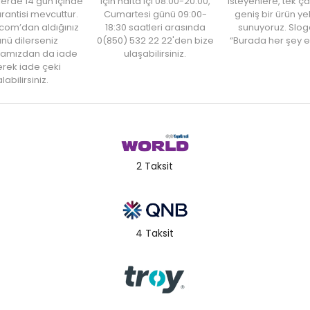
şlerde 14 gün içinde
için hafta içi 08:00-20:00,
isteyenlere, tek ça
rantisi mevcuttur.
Cumartesi günü 09:00-
geniş bir ürün y
com’dan aldığınız
18:30 saatleri arasında
sunuyoruz. Slog
nü dilerseniz
0(850) 532 22 22'den bize
“Burada her şey e
amızdan da iade
ulaşabilirsiniz.
rek iade çeki
labilirsiniz.
2 Taksit
4 Taksit