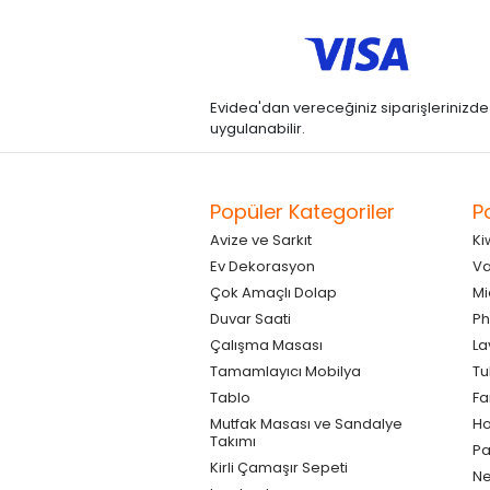
Evidea'dan vereceğiniz siparişlerinizde kre
uygulanabilir.
Popüler Kategoriler
P
Avize ve Sarkıt
Ki
Ev Dekorasyon
Va
Çok Amaçlı Dolap
Mi
Duvar Saati
Ph
Çalışma Masası
La
Tamamlayıcı Mobilya
Tu
Tablo
F
Mutfak Masası ve Sandalye
Ho
Takımı
Pa
Kirli Çamaşır Sepeti
Ne