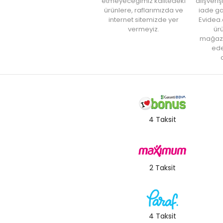
etmeyeceğimiz kalitedeki
alışveri
ürünlere, raflarımızda ve
iade ga
internet sitemizde yer
Evidea.
vermeyiz.
ürü
mağaz
ede
a
4 Taksit
2 Taksit
4 Taksit