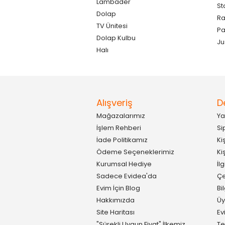
Lambader
St
Dolap
Ra
TV Ünitesi
P
Dolap Kulbu
Ju
Halı
Alışveriş
D
Mağazalarımız
Ya
İşlem Rehberi
Si
İade Politikamız
Ki
Ödeme Seçeneklerimiz
Ki
Kurumsal Hediye
İl
Sadece Evidea'da
Çe
Evim İçin Blog
Bi
Hakkımızda
Üy
Site Haritası
Ev
"Sürekli Uygun Fiyat" İlkemiz
Te