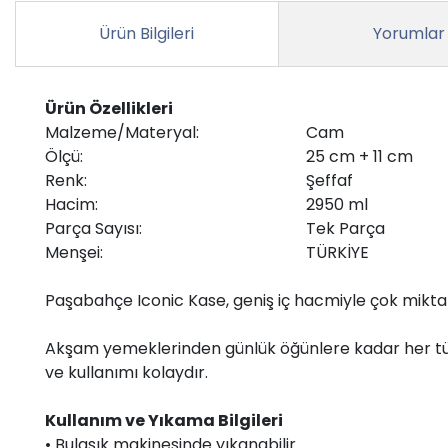
Ürün Bilgileri
Yorumlar
Ürün Özellikleri
Malzeme/Materyal:
Cam
Ölçü:
25 cm + 11 cm
Renk:
Şeffaf
Hacim:
2950 ml
Parça Sayısı:
Tek Parça
Menşei:
TÜRKİYE
Paşabahçe Iconic Kase, geniş iç hacmiyle çok miktarda
Akşam yemeklerinden günlük öğünlere kadar her tür
ve kullanımı kolaydır.
Kullanım ve Yıkama Bilgileri
• Bulaşık makinesinde yıkanabilir.