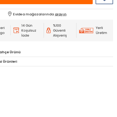
Evidea mağazalarında
arayın
14 Gün
%100
eri
Yerli
Koşulsuz
Güvenli
rgo
Üretim
İade
Alışveriş
ahçe Ürünü
i Ürünleri