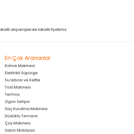
itli alışverişlerde taksitli fiyatımız
En Çok Arananlar
Kahve Makinesi
Elektrikli Süpürge
Su Isıtıcısı ve Kettle
Tost Makinesi
Termos
Zigon Sehpa
Saç Kurutma Makinesi
Düdüklü Tencere
Çay Makinesi
Salon Mobilyası