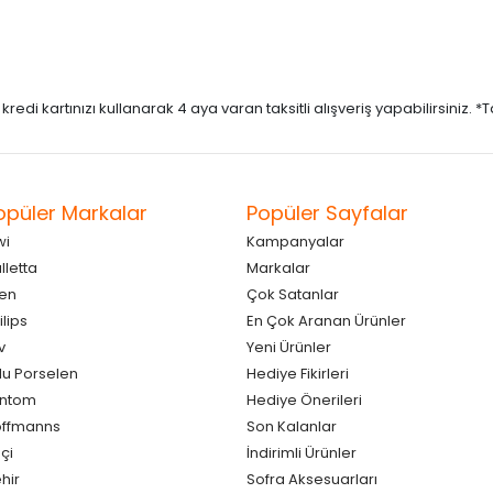
di kartınızı kullanarak 4 aya varan taksitli alışveriş yapabilirsiniz. *Taks
opüler Markalar
Popüler Sayfalar
wi
Kampanyalar
lletta
Markalar
en
Çok Satanlar
ilips
En Çok Aranan Ürünler
v
Yeni Ürünler
lu Porselen
Hediye Fikirleri
antom
Hediye Önerileri
ffmanns
Son Kalanlar
çi
İndirimli Ürünler
hir
Sofra Aksesuarları