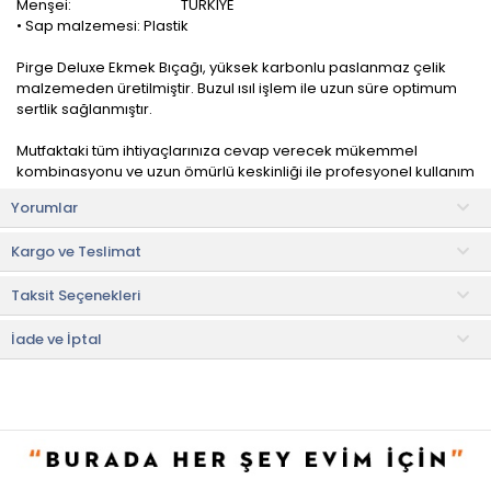
Menşei:
TÜRKİYE
• Sap malzemesi: Plastik
Pirge Deluxe Ekmek Bıçağı, yüksek karbonlu paslanmaz çelik
malzemeden üretilmiştir. Buzul ısıl işlem ile uzun süre optimum
sertlik sağlanmıştır.
Mutfaktaki tüm ihtiyaçlarınıza cevap verecek mükemmel
kombinasyonu ve uzun ömürlü keskinliği ile profesyonel kullanım
imkanı tanır.
Yorumlar
Kullanım ve Bakım Bilgileri
Kargo ve Teslimat
• Makinede yıkanabilir.
• Yıkadıktan sonra kurulamanız tavsiye edilir.
Taksit Seçenekleri
Faydalı Bilgiler & İpuçları
• Çelikten oluşması sebebiyle dayanıklı ve uzun ömürlüdür.
İade ve İptal
• Günlük kullanımlarınızda gönül rahatlığıyla tercih edebilirsiniz.
• Not:
Bu fiyat perakende satışlar için belirlenmiştir. Toplu alımlar
Evidea tarafından incelenecek ve uygun bulunmayan siparişler
iptal edilecektir.
• " Ürün görsellerinde ışık, ortam ve dijital düzenlemelere bağlı
olarak renk ve doku farklılıkları oluşabilir. "