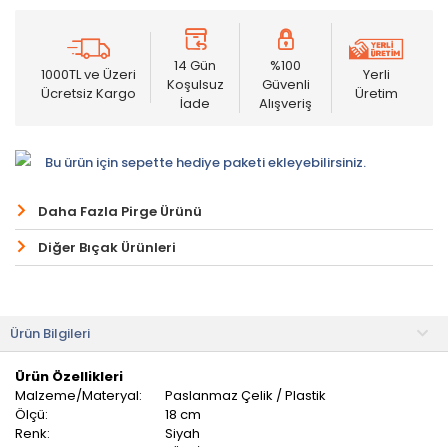
14 Gün
%100
1000TL ve Üzeri
Yerli
Koşulsuz
Güvenli
Ücretsiz Kargo
Üretim
İade
Alışveriş
Bu ürün için sepette hediye paketi ekleyebilirsiniz.
Daha Fazla Pirge Ürünü
Diğer Bıçak Ürünleri
Ürün Bilgileri
Ürün Özellikleri
Malzeme/Materyal:
Paslanmaz Çelik / Plastik
Ölçü:
18 cm
Renk:
Siyah