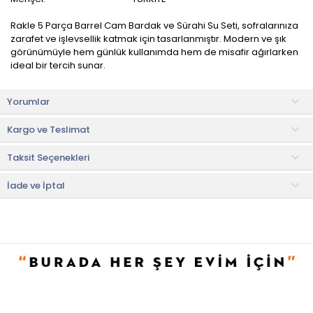
Rakle 5 Parça Barrel Cam Bardak ve Sürahi Su Seti, sofralarınıza
zarafet ve işlevsellik katmak için tasarlanmıştır. Modern ve şık
görünümüyle hem günlük kullanımda hem de misafir ağırlarken
ideal bir tercih sunar.
Sağlam yapısıyla dayanıklılık sunarken, ergonomik tasarımıyla
Yorumlar
kolay kullanım sağlar. Sürahi ve bardakların uyumlu formu
sofranıza bütünlük kazandırır.
Kargo ve Teslimat
Su, meşrubat veya soğuk içecek servislerinizde şıklığı ön plana
Taksit Seçenekleri
çıkarır. Günlük sofralardan özel davetlere kadar her anınıza eşlik
edecek bu set, mutfağınızın ve sofralarınızın vazgeçilmez
parçalarından biri olur.
İade ve İptal
Ürün İçeriği
• Sürahi: 1 adet
•Bardak: 4 adet
Kullanım ve Bakım Bilgileri
• Makinede yıkanabilir.
• Daha uzun ömürlü kullanım için elde yıkama tavsiye edilir.