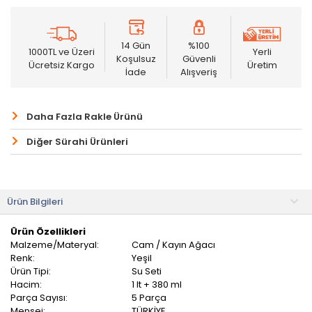
14 Gün
%100
1000TL ve Üzeri
Yerli
Koşulsuz
Güvenli
Ücretsiz Kargo
Üretim
İade
Alışveriş
Daha Fazla Rakle Ürünü
Diğer Sürahi Ürünleri
Ürün Bilgileri
Ürün Özellikleri
Malzeme/Materyal:
Cam / Kayın Ağacı
Renk:
Yeşil
Ürün Tipi:
Su Seti
Hacim:
1 lt + 380 ml
Parça Sayısı:
5 Parça
Menşei:
TÜRKİYE