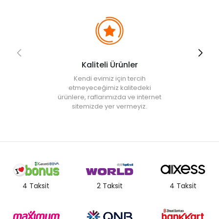
• Not:
Bu fiyat perakende satışlar için belirlenmiştir. Toplu alımlar
Evidea tarafından incelenecek ve uygun bulunmayan siparişler
iptal edilecektir.
• " Ürün görsellerinde ışık, ortam ve dijital düzenlemelere bağlı
olarak renk ve doku farklılıkları oluşabilir. "
Kaliteli Ürünler
Kendi evimiz için tercih
etmeyeceğimiz kalitedeki
ürünlere, raflarımızda ve internet
sitemizde yer vermeyiz.
4 Taksit
2 Taksit
4 Taksit