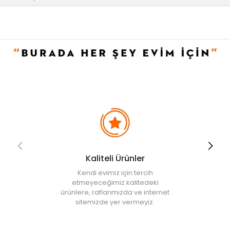
• Not:
Bu fiyat perakende satışlar için belirlenmiştir. Toplu alımlar
Evidea tarafından incelenecek ve uygun bulunmayan siparişler
iptal edilecektir.
• " Ürün görsellerinde ışık, ortam ve dijital düzenlemelere bağlı
olarak renk ve doku farklılıkları oluşabilir. "
Kaliteli Ürünler
Kendi evimiz için tercih
etmeyeceğimiz kalitedeki
ürünlere, raflarımızda ve internet
sitemizde yer vermeyiz.