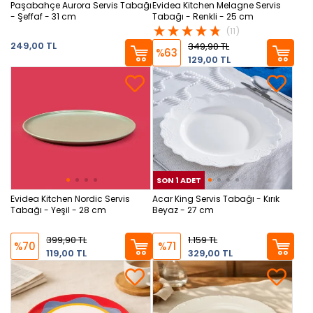
Paşabahçe Aurora Servis Tabağı
Evidea Kitchen Melagne Servis
- Şeffaf - 31 cm
Tabağı - Renkli - 25 cm
(11)
249,00 TL
349,90 TL
%63
129,00 TL
SON 1 ADET
SON
Evidea Kitchen Nordic Servis
Acar King Servis Tabağı - Kırık
Tabağı - Yeşil - 28 cm
Beyaz - 27 cm
399,90 TL
1.159 TL
%70
%71
119,00 TL
329,00 TL