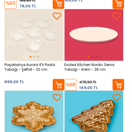
169,00 TL
199,90 TL
%60
79,00 TL
Paşabahçe Aurora 6'lı Pasta
Evidea Kitchen Nordic Servis
Tabağı - Şeffaf - 20 cm
Tabağı - Krem - 28 cm
699,00 TL
479,90 TL
%68
149,00 TL