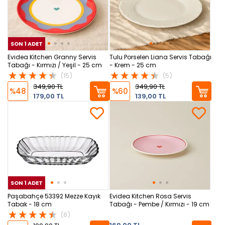
SON 1 ADET
SON 1 ADET
SON
Evidea Kitchen Granny Servis
Tulu Porselen Liana Servis Tabağı
Tabağı - Kırmızı / Yeşil - 25 cm
- Krem - 25 cm
(15)
(5)
349,90 TL
349,90 TL
%48
%60
179,00 TL
139,00 TL
SON 1 ADET
SON 1 ADET
SON
Paşabahçe 53392 Mezze Kayık
Evidea Kitchen Rosa Servis
Tabak - 18 cm
Tabağı - Pembe / Kırmızı - 19 cm
(8)