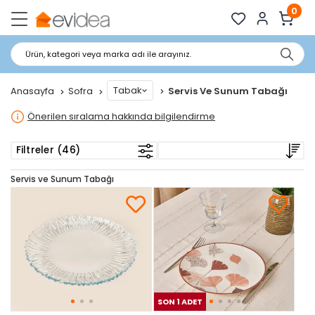
0
Ürün, kategori veya marka adı ile arayınız.
Tabak
Anasayfa
Sofra
Servis Ve Sunum Tabağı
Önerilen sıralama hakkında bilgilendirme
Filtreler (46)
Servis ve Sunum Tabağı
SON 1 ADET
SON