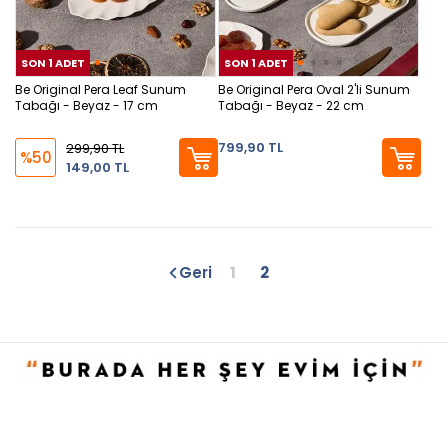
SON 1 ADET
SON 1 ADET
SON 1 ADET
SON
SON
Be Original Pera Leaf Sunum
Be Original Pera Oval 2'li Sunum
Tabağı - Beyaz - 17 cm
Tabağı - Beyaz - 22 cm
799,90 TL
299,90 TL
%50
149,00 TL
Geri
1
2