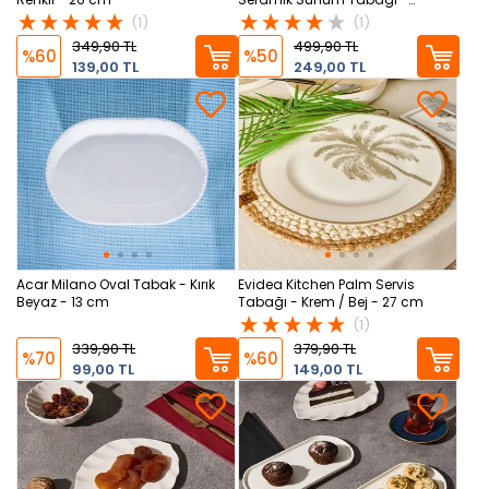
Kahverengi
(1)
(1)
349,90 TL
499,90 TL
%60
%50
139,00 TL
249,00 TL
Acar Milano Oval Tabak - Kırık
Evidea Kitchen Palm Servis
Beyaz - 13 cm
Tabağı - Krem / Bej - 27 cm
(1)
339,90 TL
379,90 TL
%70
%60
99,00 TL
149,00 TL