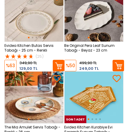
Evidea Kitchen Butas Servis
Be Original Pera Leaf Sunum
Tabağı - 25 cm - Renkli
Tabağı - Beyaz - 23 cm
(25)
349,90 TL
499,90 TL
%63
%50
129,00 TL
249,00 TL
SON 1 ADET
SON
The Mia Amulet Servis Tabağı -
Evidea Kitchen Kurabiye Evi
Renkli - 26 cm
Seramik Sunum Tabağı -