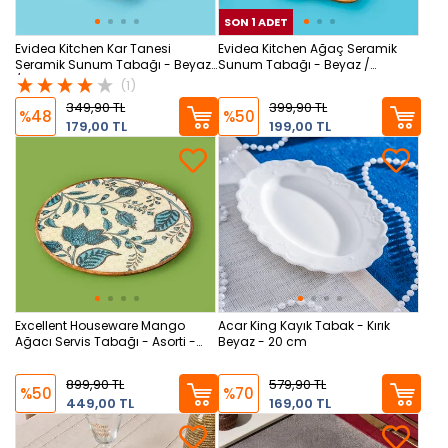
SON 1 ADET
SON
Evidea Kitchen Kar Tanesi
Evidea Kitchen Ağaç Seramik
Seramik Sunum Tabağı - Beyaz
Sunum Tabağı - Beyaz /
/ Kahverengi
Kahverengi
(1)
349,90 TL
399,90 TL
%48
%50
179,00 TL
199,00 TL
Excellent Houseware Mango
Acar King Kayık Tabak - Kırık
Ağacı Servis Tabağı - Asorti -
Beyaz - 20 cm
30x30 cm
899,90 TL
579,90 TL
%50
%70
449,00 TL
169,00 TL