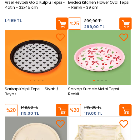
Arsel Heybeli Gold Kulplu Tepsi -
Evidea Kitchen Flower Oval Tepsi
Platin - 32x45 cm
- Renkli - 39 cm
1.499 TL
399,90 TL
%25
299,00 TL
Sarkap Kalpli Tepsi - Siyah /
Sarkap Kurdele Metal Tepsi -
Beyaz
Renkli
149,00 TL
149,00 TL
%20
%20
119,00 TL
119,00 TL