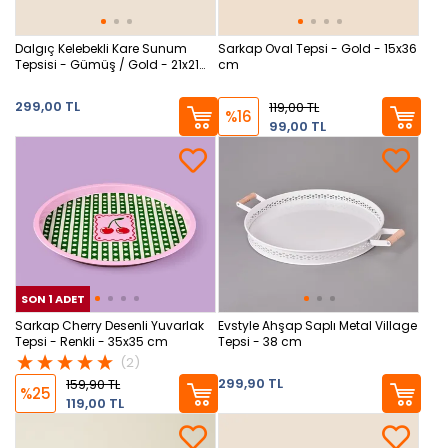
Dalgıç Kelebekli Kare Sunum
Sarkap Oval Tepsi - Gold - 15x36
Tepsisi - Gümüş / Gold - 21x21
cm
cm
299,00 TL
119,00 TL
%16
99,00 TL
SON 1 ADET
SON 1 ADET
SON
Sarkap Cherry Desenli Yuvarlak
Evstyle Ahşap Saplı Metal Village
Tepsi - Renkli - 35x35 cm
Tepsi - 38 cm
(2)
299,90 TL
159,90 TL
%25
119,00 TL