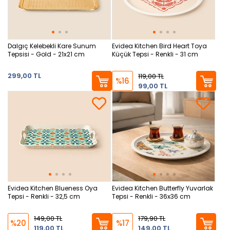
Dalgıç Kelebekli Kare Sunum
Evidea Kitchen Bird Heart Toya
Tepsisi - Gold - 21x21 cm
Küçük Tepsi - Renkli - 31 cm
299,00 TL
119,00 TL
%16
99,00 TL
Evidea Kitchen Blueness Oya
Evidea Kitchen Butterfly Yuvarlak
Tepsi - Renkli - 32,5 cm
Tepsi - Renkli - 36x36 cm
149,00 TL
179,90 TL
%20
%17
119,00 TL
149,00 TL