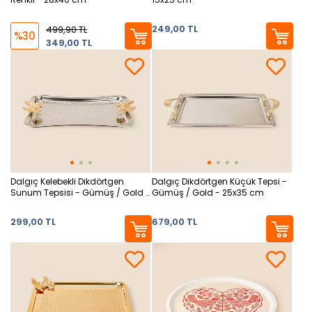
249,00 TL
499,90 TL
%30
349,00 TL
Dalgıç Kelebekli Dikdörtgen
Dalgıç Dikdörtgen Küçük Tepsi -
Sunum Tepsisi - Gümüş / Gold -
Gümüş / Gold - 25x35 cm
14x21 cm
299,00 TL
679,00 TL