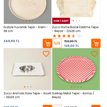
SON 1 ADET
SON
Evstyle Yuvarlak Tepsi - Krem -
Zucci Home Barok Eskitme Tepsi
38 cm
- Beyaz - 22x26 cm
(2)
249,90 TL
159,90 TL
%19
129,00 TL
Zucci Animals Kare Tepsi - Asorti
Sarkap Metal Tepsi - Kırmızı /
- 33x33 cm
Beyaz