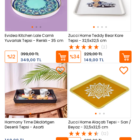
Evidea Kitchen Lale Camlı
Zucci Home Teddy Bear Kare
Yuvarlak Tepsi - Renkli - 35 cm
Tepsi - 32,5x32,5 cm
(2)
399,00 TL
229,00 TL
%12
%34
349,00 TL
149,00 TL
Harmony Time Dikdörtgen
Zucci Home Alaçatı Tepsi - Sarı /
Desenli Tepsi - Asorti
Beyaz - 32,5x32,5 cm
(12)