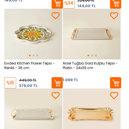
149,00 TL
229,00 TL
%34
149,00 TL
Evidea Kitchen Flower Tepsi -
Arsel Tuğba Gold Kulplu Tepsi -
Renkli - 36 cm
Platin - 24x39 cm
1.099 TL
449,00 TL
%15
379,00 TL