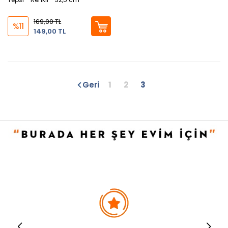
169,00 TL
%11
149,00 TL
Geri
1
2
3