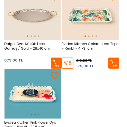
Dalgıç Oval Küçük Tepsi -
Evidea Kitchen Colorful Leaf Tepsi
Gümüş / Gold - 28x40 cm
- Renkli - 41x31 cm
679,00 TL
219,00 TL
%18
179,00 TL
Evidea Kitchen Pink Flower Oya
Tepsi - Renkli - 32,5 cm