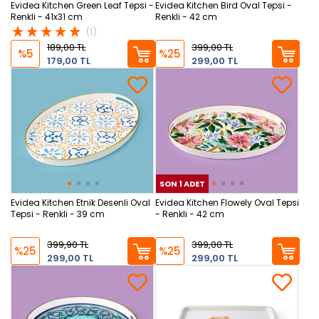
Evidea Kitchen Green Leaf Tepsi -
Evidea Kitchen Bird Oval Tepsi -
Renkli - 41x31 cm
Renkli - 42 cm
(1)
189,00 TL
399,00 TL
%5
%25
179,00 TL
299,00 TL
SON 1 ADET
SON
Evidea Kitchen Etnik Desenli Oval
Evidea Kitchen Flowely Oval Tepsi
Tepsi - Renkli - 39 cm
- Renkli - 42 cm
399,90 TL
399,00 TL
%25
%25
299,00 TL
299,00 TL