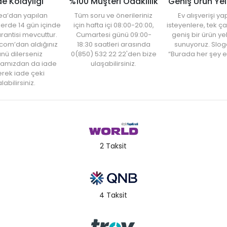
de Kolaylığı
%100 Müşteri Odaklılık
Geniş Ürün Ye
ea’dan yapılan
Tüm soru ve önerileriniz
Ev alışverişi 
şlerde 14 gün içinde
için hafta içi 08:00-20:00,
isteyenlere, tek ça
rantisi mevcuttur.
Cumartesi günü 09:00-
geniş bir ürün y
com’dan aldığınız
18:30 saatleri arasında
sunuyoruz. Slog
nü dilerseniz
0(850) 532 22 22'den bize
“Burada her şey e
amızdan da iade
ulaşabilirsiniz.
rek iade çeki
labilirsiniz.
2 Taksit
4 Taksit