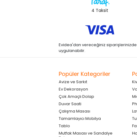
4 Taksit
Evidea'dan vereceğiniz siparişlerinizde kre
uygulanabilir.
Popüler Kategoriler
P
Avize ve Sarkıt
Ki
Ev Dekorasyon
Va
Çok Amaçlı Dolap
Mi
Duvar Saati
Ph
Çalışma Masası
La
Tamamlayıcı Mobilya
Tu
Tablo
F
Mutfak Masası ve Sandalye
Ho