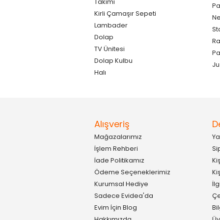
Takımı
Pa
Kirli Çamaşır Sepeti
Ne
Lambader
St
Dolap
Ra
TV Ünitesi
P
Dolap Kulbu
Ju
Halı
Alışveriş
D
Mağazalarımız
Ya
İşlem Rehberi
Si
İade Politikamız
Ki
Ödeme Seçeneklerimiz
Ki
Kurumsal Hediye
İl
Sadece Evidea'da
Çe
Evim İçin Blog
Bi
Hakkımızda
Üy