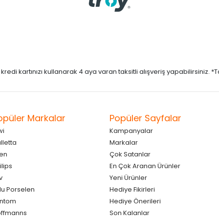
di kartınızı kullanarak 4 aya varan taksitli alışveriş yapabilirsiniz. *Taks
opüler Markalar
Popüler Sayfalar
wi
Kampanyalar
lletta
Markalar
en
Çok Satanlar
ilips
En Çok Aranan Ürünler
v
Yeni Ürünler
lu Porselen
Hediye Fikirleri
antom
Hediye Önerileri
ffmanns
Son Kalanlar