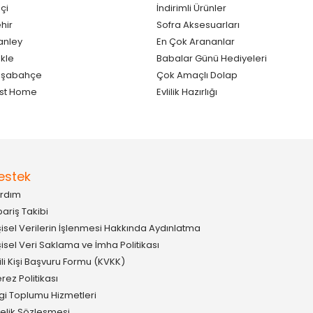
çi
İndirimli Ürünler
hir
Sofra Aksesuarları
anley
En Çok Arananlar
kle
Babalar Günü Hediyeleri
aşabahçe
Çok Amaçlı Dolap
st Home
Evlilik Hazırlığı
estek
rdım
pariş Takibi
şisel Verilerin İşlenmesi Hakkında Aydınlatma
şisel Veri Saklama ve İmha Politikası
gili Kişi Başvuru Formu (KVKK)
rez Politikası
lgi Toplumu Hizmetleri
elik Sözleşmesi