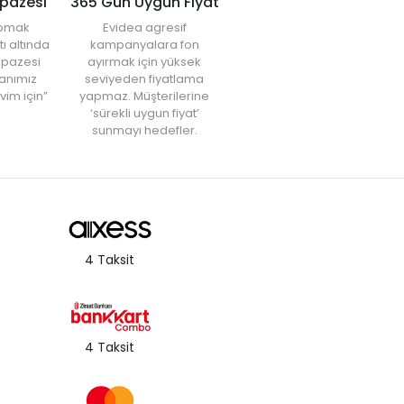
lpazesi
365 Gün Uygun Fiyat
yapmak
Evidea agresif
tı altında
kampanyalara fon
elpazesi
ayırmak için yüksek
anımız
seviyeden fiyatlama
vim için”
yapmaz. Müşterilerine
‘sürekli uygun fiyat’
sunmayı hedefler.
4 Taksit
4 Taksit