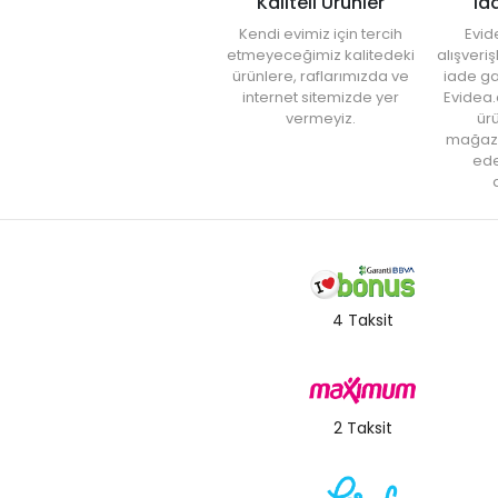
Kaliteli Ürünler
İa
Kendi evimiz için tercih
Evid
etmeyeceğimiz kalitedeki
alışveri
ürünlere, raflarımızda ve
iade ga
internet sitemizde yer
Evidea.
vermeyiz.
ürü
mağaz
ede
a
4 Taksit
2 Taksit