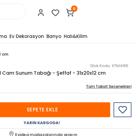
0
tma
Ev Dekorasyon
Banyo
Halı&Kilim
2 cm
Stok Kodu:
XTM4165
l Cam Sunum Tabağı - Şeffaf - 31x20x12 cm
Tüm Taksit Seçenekleri
SEPETE EKLE
YARIN KARGODA!
Evidea mağazalarında
arayın