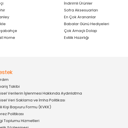
çi
İndirimli Ürünler
hir
Sofra Aksesuarları
anley
En Çok Arananlar
kle
Babalar Günü Hediyeleri
aşabahçe
Çok Amaçlı Dolap
st Home
Evlilik Hazırlığı
estek
rdım
pariş Takibi
şisel Verilerin İşlenmesi Hakkında Aydınlatma
şisel Veri Saklama ve İmha Politikası
gili Kişi Başvuru Formu (KVKK)
rez Politikası
lgi Toplumu Hizmetleri
elik Sözleşmesi