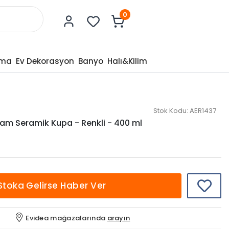
0
tma
Ev Dekorasyon
Banyo
Halı&Kilim
Stok Kodu:
AER1437
m Seramik Kupa - Renkli - 400 ml
Stoka Gelirse Haber Ver
Evidea mağazalarında
arayın