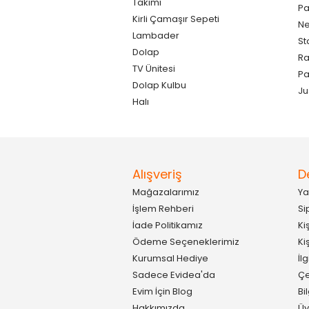
Takımı
Pa
Kirli Çamaşır Sepeti
Ne
Lambader
St
Dolap
Ra
TV Ünitesi
P
Dolap Kulbu
Ju
Halı
Alışveriş
D
Mağazalarımız
Ya
İşlem Rehberi
Si
İade Politikamız
Ki
Ödeme Seçeneklerimiz
Ki
Kurumsal Hediye
İl
Sadece Evidea'da
Çe
Evim İçin Blog
Bi
Hakkımızda
Üy