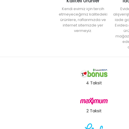
Kaliteli Ürünler
İa
Kendi evimiz için tercih
Evid
etmeyeceğimiz kalitedeki
alışveri
ürünlere, raflarımızda ve
iade ga
internet sitemizde yer
Evidea.
vermeyiz.
ürü
mağaz
ede
a
4 Taksit
2 Taksit