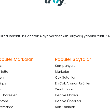
di kartınızı kullanarak 4 aya varan taksitli alışveriş yapabilirsiniz. *Taks
opüler Markalar
Popüler Sayfalar
wi
Kampanyalar
lletta
Markalar
en
Çok Satanlar
ilips
En Çok Aranan Ürünler
v
Yeni Ürünler
lu Porselen
Hediye Fikirleri
antom
Hediye Önerileri
ffmanns
Son Kalanlar