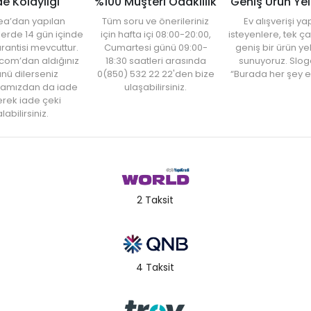
de Kolaylığı
%100 Müşteri Odaklılık
Geniş Ürün Ye
ea’dan yapılan
Tüm soru ve önerileriniz
Ev alışverişi 
şlerde 14 gün içinde
için hafta içi 08:00-20:00,
isteyenlere, tek ça
rantisi mevcuttur.
Cumartesi günü 09:00-
geniş bir ürün y
com’dan aldığınız
18:30 saatleri arasında
sunuyoruz. Slog
nü dilerseniz
0(850) 532 22 22'den bize
“Burada her şey e
amızdan da iade
ulaşabilirsiniz.
rek iade çeki
labilirsiniz.
2 Taksit
4 Taksit