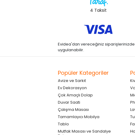
4 Taksit
Evidea'dan vereceğiniz siparişlerinizde kre
uygulanabilir.
Popüler Kategoriler
P
Avize ve Sarkıt
Ki
Ev Dekorasyon
Va
Çok Amaçlı Dolap
Mi
Duvar Saati
Ph
Çalışma Masası
La
Tamamlayıcı Mobilya
Tu
Tablo
F
Mutfak Masası ve Sandalye
Ho