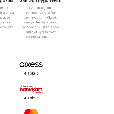
lpazesi
365 Gün Uygun Fiyat
yapmak
Evidea agresif
tı altında
kampanyalara fon
elpazesi
ayırmak için yüksek
anımız
seviyeden fiyatlama
vim için”
yapmaz. Müşterilerine
‘sürekli uygun fiyat’
sunmayı hedefler.
4 Taksit
4 Taksit