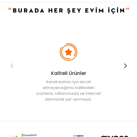
• Ürün demonte olarak gönderilmektedir. Sırt ve ayak birbirinden
ayrı olarak sevk edilmektedir.
• Not:
Bu fiyat perakende satışlar için belirlenmiştir. Toplu alımlar
Evidea tarafından incelenecek ve uygun bulunmayan siparişler
iptal edilecektir.
• " Ürün görsellerinde ışık, ortam ve dijital düzenlemelere bağlı
olarak renk ve doku farklılıkları oluşabilir. "
Kaliteli Ürünler
Kendi evimiz için tercih
etmeyeceğimiz kalitedeki
ürünlere, raflarımızda ve internet
sitemizde yer vermeyiz.