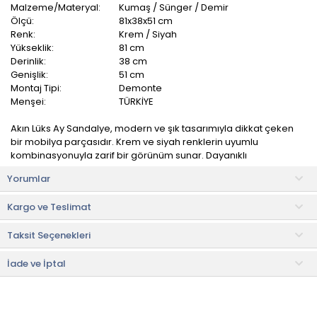
Malzeme/Materyal:
Kumaş / Sünger / Demir
Ölçü:
81x38x51 cm
Renk:
Krem / Siyah
Yükseklik:
81 cm
Derinlik:
38 cm
Genişlik:
51 cm
Montaj Tipi:
Demonte
Menşei:
TÜRKİYE
Akın Lüks Ay Sandalye, modern ve şık tasarımıyla dikkat çeken
bir mobilya parçasıdır. Krem ve siyah renklerin uyumlu
kombinasyonuyla zarif bir görünüm sunar. Dayanıklı
malzemelerden üretilmiştir ve uzun süreli kullanım için idealdir.
Yorumlar
Oturma odası, yatak odası, mutfak veya ofis gibi birçok iç mekan
Kargo ve Teslimat
alanında kullanılabilir. Hem ev hem de işyeri için ideal bir
seçimdir.
Taksit Seçenekleri
Malzeme
• Sırt: 10 mm dolu demir
İade ve İptal
• Oturak: 18mm sunta levha üzeri 3 cm sünger kullanılmıştır.
• Döşeme: Silinebilir kumaş
Kurulum