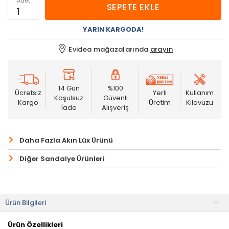
Adet
SEPETE EKLE
YARIN KARGODA!
Evidea mağazalarında
arayın
14 Gün
%100
Ücretsiz
Yerli
Kullanım
Koşulsuz
Güvenli
Kargo
Üretim
Kılavuzu
İade
Alışveriş
Daha Fazla Akın Lüx Ürünü
Diğer Sandalye Ürünleri
Ürün Bilgileri
Ürün Özellikleri