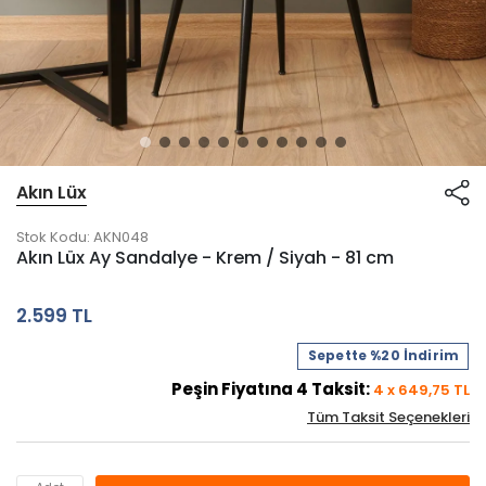
Akın Lüx
Stok Kodu:
AKN048
Akın Lüx Ay Sandalye - Krem / Siyah - 81 cm
2.599 TL
Sepette %20 İndirim
Peşin Fiyatına
4
Taksit:
4
x
649,75
TL
Tüm Taksit Seçenekleri