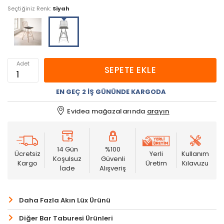
Seçtiğiniz Renk:
Siyah
Adet
SEPETE EKLE
EN GEÇ 2 İŞ GÜNÜNDE KARGODA
Evidea mağazalarında
arayın
14 Gün
%100
Ücretsiz
Yerli
Kullanım
Koşulsuz
Güvenli
Kargo
Üretim
Kılavuzu
İade
Alışveriş
Daha Fazla Akın Lüx Ürünü
Diğer Bar Taburesi Ürünleri