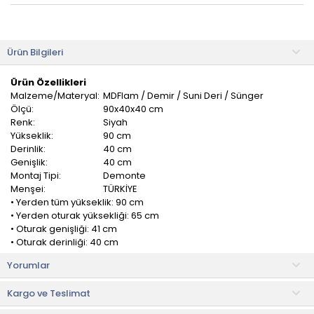
Ürün Bilgileri
Ürün Özellikleri
Malzeme/Materyal:
MDFlam / Demir / Suni Deri / Sünger
Ölçü:
90x40x40 cm
Renk:
Siyah
Yükseklik:
90 cm
Derinlik:
40 cm
Genişlik:
40 cm
Montaj Tipi:
Demonte
Menşei:
TÜRKİYE
• Yerden tüm yükseklik: 90 cm
• Yerden oturak yüksekliği: 65 cm
• Oturak genişliği: 41 cm
• Oturak derinliği: 40 cm
• Taşıma kapasitesi: 110 kg
Yorumlar
• Sandalye ağırlığı: 4,5 kg
Kargo ve Teslimat
Akın Lux Bar Taburesi, metal ve tel görünümlü tasarımıyla
oldukça sağlamdır. Ergonomik tasarıma sahiptir, böylece