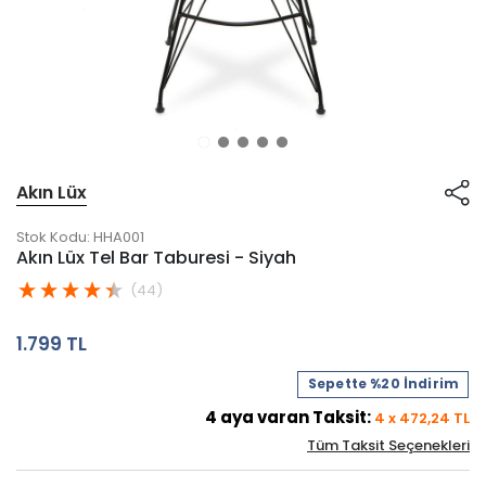
Akın Lüx
Stok Kodu:
HHA001
Akın Lüx Tel Bar Taburesi - Siyah
(44)
1.799 TL
Sepette %20 İndirim
4
aya varan Taksit:
4
x
472,24
TL
Tüm Taksit Seçenekleri