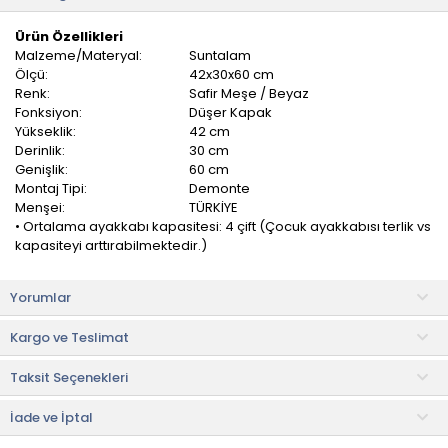
Ürün Özellikleri
Malzeme/Materyal:
Suntalam
Ölçü:
42x30x60 cm
Renk:
Safir Meşe / Beyaz
Fonksiyon:
Düşer Kapak
Yükseklik:
42 cm
Derinlik:
30 cm
Genişlik:
60 cm
Montaj Tipi:
Demonte
Menşei:
TÜRKİYE
• Ortalama ayakkabı kapasitesi: 4 çift (Çocuk ayakkabısı terlik vs
kapasiteyi arttırabilmektedir.)
Just Home Aspendos ayakkabılık küçük alanlarda dahi işlevsel
Yorumlar
bir düzenleme alanı sunar. Düşer kapaklı olması yerden tasarruf
etmenizi sağlar. Tek kapaklı bölmesinde ayakkabılarınızı
Kargo ve Teslimat
düzenleyebilmeniz için iki sıra bulunur.
Taksit Seçenekleri
Malzeme
• Gövde: Safir meşe kaplama, E1 kalite standartlarında suntalam
• Kapaklar: Dişbudak mebran kaplama, birinci sınıf 18 mm tek yüz
İade ve İptal
MDF