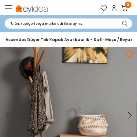
0
Ürün, kategori veya marka adı ile arayınız.
e Aspendos Düşer Tek Kapak Ayakkabılık - Safir Meşe / Beyaz