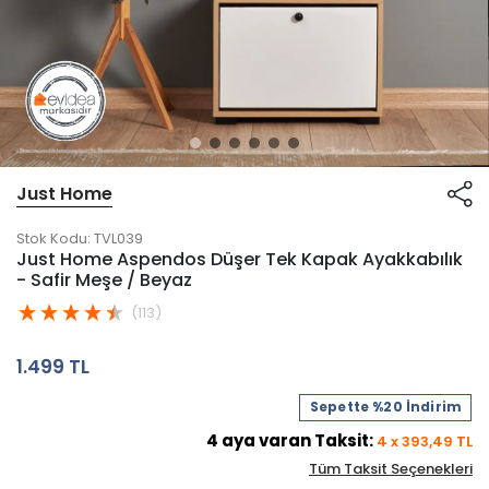
Just Home
Stok Kodu:
TVL039
Just Home Aspendos Düşer Tek Kapak Ayakkabılık
- Safir Meşe / Beyaz
(113)
1.499 TL
Sepette %20 İndirim
4
aya varan Taksit:
4
x
393,49
TL
Tüm Taksit Seçenekleri