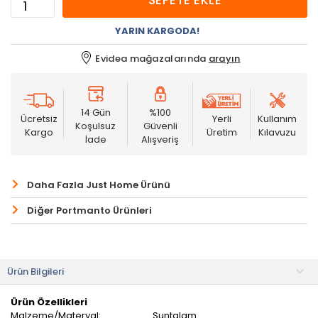
SEPETE EKLE
YARIN KARGODA!
Evidea mağazalarında
arayın
14 Gün
%100
Ücretsiz
Yerli
Kullanım
Koşulsuz
Güvenli
Kargo
Üretim
Kılavuzu
İade
Alışveriş
Daha Fazla Just Home Ürünü
Diğer Portmanto Ürünleri
Ürün Bilgileri
Ürün Özellikleri
Malzeme/Materyal:
Suntalam