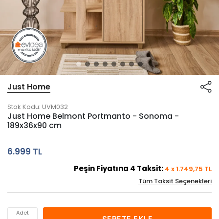
Just Home
Stok Kodu:
UVM032
Just Home Belmont Portmanto - Sonoma -
189x36x90 cm
6.999 TL
Peşin Fiyatına
4
Taksit:
4
x
1.749,75
TL
Tüm Taksit Seçenekleri
Adet