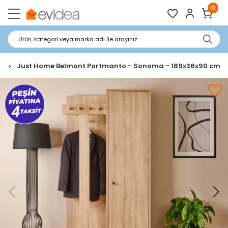
0
Ürün, kategori veya marka adı ile arayınız.
o
Just Home Belmont Portmanto - Sonoma - 189x36x90 cm