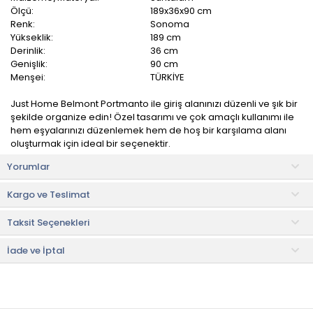
Ölçü:
189x36x90 cm
Renk:
Sonoma
Yükseklik:
189 cm
Derinlik:
36 cm
Genişlik:
90 cm
Menşei:
TÜRKİYE
Just Home Belmont Portmanto ile giriş alanınızı düzenli ve şık bir
şekilde organize edin! Özel tasarımı ve çok amaçlı kullanımı ile
hem eşyalarınızı düzenlemek hem de hoş bir karşılama alanı
oluşturmak için ideal bir seçenektir.
Yorumlar
Geniş iç hacmi ve çeşitli bölmeleri ile eşyalarınızı düzenli bir
şekilde saklamanıza yardımcı olur. Askı kısımları, ceketler,
Kargo ve Teslimat
montlar, şapkalar ve daha birçok giyim eşyasını düzenli bir
şekilde asmanızı sağlar. Aynı zamanda dolap bölümü,
Taksit Seçenekleri
ayakkabılarınızı ve diğer eşyalarınızı gizleyerek alanın temiz ve
düzenli görünmesini sağlar.
İade ve İptal
Zarif detayları ile her tür iç mekâna uyum sağlar. Hem işlevselliği
hem de estetik görünümü bir araya getirerek giriş alanınızı daha
hoş bir hale getirir.