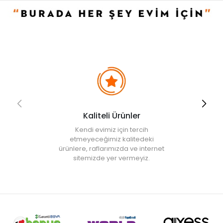
Evidea tarafından incelenecek ve uygun bulunmayan siparişler
iptal edilecektir.
• " Ürün görsellerinde ışık, ortam ve dijital düzenlemelere bağlı
olarak renk ve doku farklılıkları oluşabilir. "
Kaliteli Ürünler
Kendi evimiz için tercih
etmeyeceğimiz kalitedeki
ürünlere, raflarımızda ve internet
sitemizde yer vermeyiz.