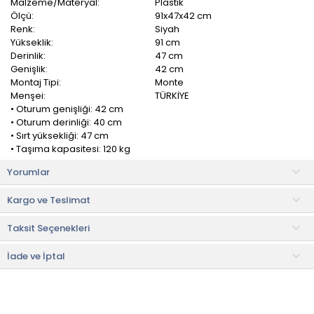
Malzeme/Materyal:
Plastik
Ölçü:
91x47x42 cm
Renk:
Siyah
Yükseklik:
91 cm
Derinlik:
47 cm
Genişlik:
42 cm
Montaj Tipi:
Monte
Menşei:
TÜRKİYE
• Oturum genişliği: 42 cm
• Oturum derinliği: 40 cm
• Sırt yüksekliği: 47 cm
• Taşıma kapasitesi: 120 kg
Yorumlar
Just Home Cross Sandalye klasik tasarımı ile her yemek odası
ve mutfağa uyum sağlayabilir. Sıcak ve rustik bir hava yaratır.
Kargo ve Teslimat
Birinci sınıf plastik malzemeden üretilmiştir ve hafiftir.
Taksit Seçenekleri
Kullanmadığınız zaman üstü üste istifleyerek yerden tasarruf
etmenizi sağlar.
İade ve İptal
Kurulum
• Ürün monte olarak gönderilmektedir.
• Not:
Bu fiyat perakende satışlar için belirlenmiştir. Toplu alımlar