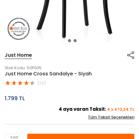
Just Home
Stok Kodu:
SGF005
Just Home Cross Sandalye - Siyah
(23)
1.799 TL
4
aya varan Taksit:
4
x
472,24
TL
Tüm Taksit Seçenekleri
Adet