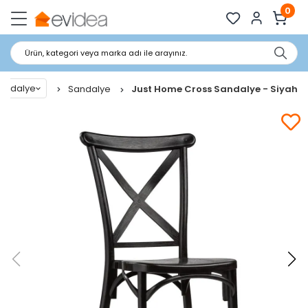
0
Ürün, kategori veya marka adı ile arayınız.
Sandalye
Sandalye
Just Home Cross Sandalye - Siyah