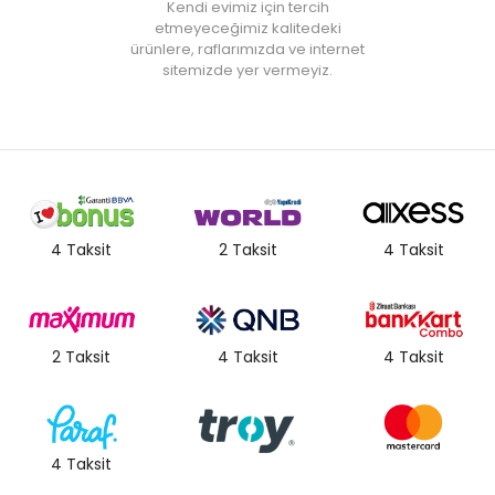
• Not:
Bu fiyat perakende satışlar için belirlenmiştir. Toplu alımlar
Kendi evimiz için tercih
Evidea tarafından incelenecek ve uygun bulunmayan siparişler
etmeyeceğimiz kalitedeki
iptal edilecektir.
ürünlere, raflarımızda ve internet
• " Ürün görsellerinde ışık, ortam ve dijital düzenlemelere bağlı
sitemizde yer vermeyiz.
olarak renk ve doku farklılıkları oluşabilir. "
4 Taksit
2 Taksit
4 Taksit
2 Taksit
4 Taksit
4 Taksit
4 Taksit