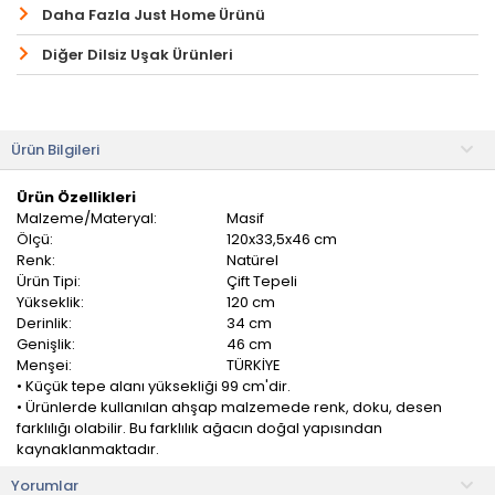
Daha Fazla Just Home Ürünü
Diğer Dilsiz Uşak Ürünleri
Ürün Bilgileri
Ürün Özellikleri
Malzeme/Materyal:
Masif
Ölçü:
120x33,5x46 cm
Renk:
Natürel
Ürün Tipi:
Çift Tepeli
Yükseklik:
120 cm
Derinlik:
34 cm
Genişlik:
46 cm
Menşei:
TÜRKİYE
• Küçük tepe alanı yüksekliği 99 cm'dir.
• Ürünlerde kullanılan ahşap malzemede renk, doku, desen
farklılığı olabilir. Bu farklılık ağacın doğal yapısından
kaynaklanmaktadır.
Yorumlar
Just Home Elit Çift Tepeli Dilsiz Uşak, şıklığı ve işlevselliği bir