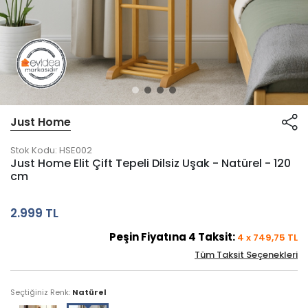
Just Home
Stok Kodu:
HSE002
Just Home Elit Çift Tepeli Dilsiz Uşak - Natürel - 120
cm
2.999 TL
Peşin Fiyatına
4
Taksit:
4
x
749,75
TL
Tüm Taksit Seçenekleri
Seçtiğiniz Renk:
Natürel