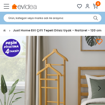
0
Ürün, kategori veya marka adı ile arayınız.
 Uşak
Just Home Elit Çift Tepeli Dilsiz Uşak - Natürel - 120 cm