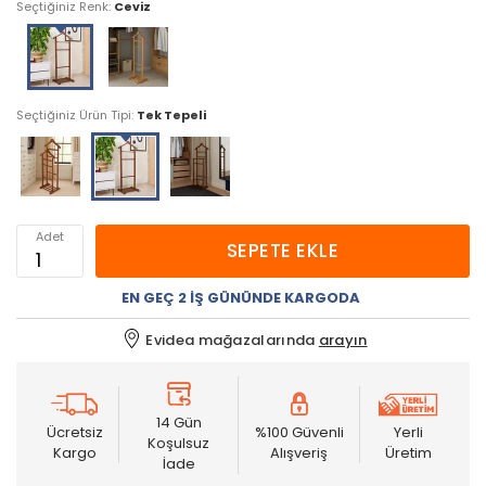
Seçtiğiniz Renk:
Ceviz
Seçtiğiniz Ürün Tipi:
Tek Tepeli
Adet
SEPETE EKLE
EN GEÇ 2 İŞ GÜNÜNDE KARGODA
Evidea mağazalarında
arayın
14 Gün
Ücretsiz
%100 Güvenli
Yerli
Koşulsuz
Kargo
Alışveriş
Üretim
İade