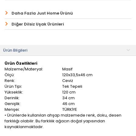
Daha Fazla Just Home Ürünü
Diğer Dilsiz Uşak Ürünleri
Ürün Bilgileri
Ürün Özellikleri
Malzeme/Materyal:
Masif
Ölçü:
120x33,5x46 cm
Renk:
Ceviz
Ürün Tipi:
Tek Tepeli
Yükseklik:
120 cm
Derinlik:
34 cm
Genişlik:
46 cm
Menşei:
TÜRKİYE
• Ürünlerde kullanılan ahşap malzemede renk, doku, desen
farklılığı olabilir. Bu farklılık ağacın doğal yapısından
kaynaklanmaktadır.