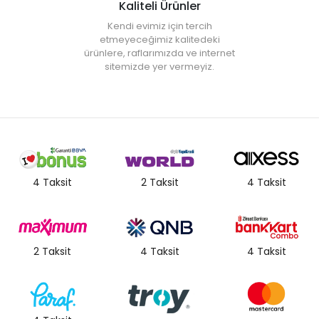
Kaliteli Ürünler
• " Ürün görsellerinde ışık, ortam ve dijital düzenlemelere bağlı
olarak renk ve doku farklılıkları oluşabilir. "
Kendi evimiz için tercih
etmeyeceğimiz kalitedeki
ürünlere, raflarımızda ve internet
sitemizde yer vermeyiz.
4 Taksit
2 Taksit
4 Taksit
2 Taksit
4 Taksit
4 Taksit