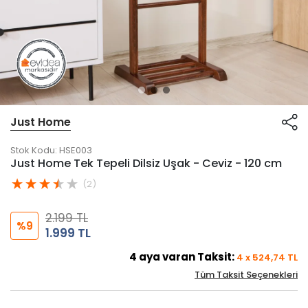
Just Home
Stok Kodu:
HSE003
Just Home Tek Tepeli Dilsiz Uşak - Ceviz - 120 cm
(2)
2.199 TL
%9
1.999 TL
4
aya varan Taksit:
4
x
524,74
TL
Tüm Taksit Seçenekleri