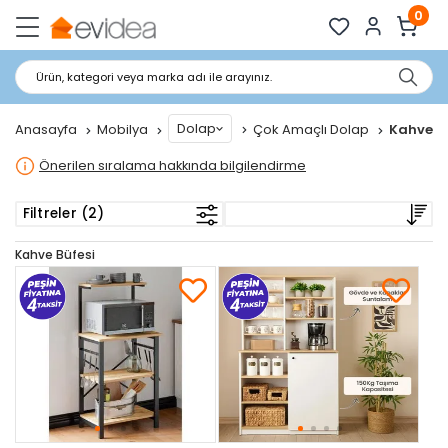
0
Ürün, kategori veya marka adı ile arayınız.
Dolap
Anasayfa
Mobilya
Çok Amaçlı Dolap
Kahve B
Önerilen sıralama hakkında bilgilendirme
Filtreler (2)
Kahve Büfesi