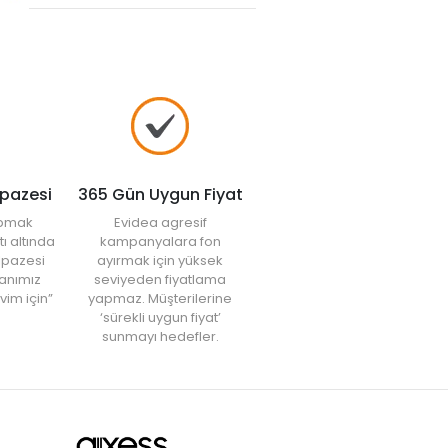
lpazesi
365 Gün Uygun Fiyat
yapmak
Evidea agresif
tı altında
kampanyalara fon
elpazesi
ayırmak için yüksek
anımız
seviyeden fiyatlama
vim için”
yapmaz. Müşterilerine
‘sürekli uygun fiyat’
sunmayı hedefler.