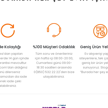
de Kolaylığı
%100 Müşteri Odaklılık
Geniş Ürün Ye
ea’dan yapılan
Tüm soru ve önerileriniz
Ev alışverişi 
şlerde 14 gün içinde
için hafta içi 08:00-20:00,
isteyenlere, tek ça
rantisi mevcuttur.
Cumartesi günü 09:00-
geniş bir ürün y
com’dan aldığınız
18:30 saatleri arasında
sunuyoruz. Slog
nü dilerseniz
0(850) 532 22 22'den bize
“Burada her şey e
amızdan da iade
ulaşabilirsiniz.
rek iade çeki
labilirsiniz.