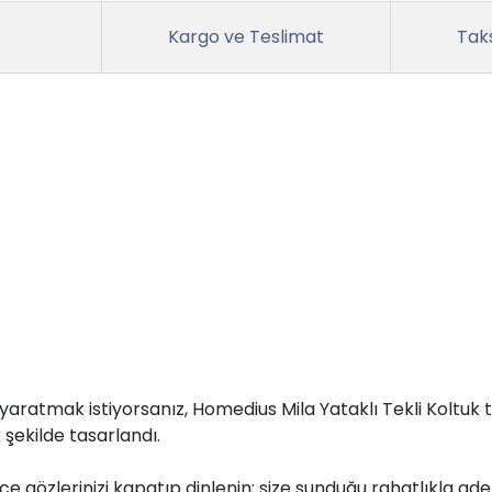
Kargo ve Teslimat
Taks
yaratmak istiyorsanız, Homedius Mila Yataklı Tekli Koltuk 
şekilde tasarlandı.
dece gözlerinizi kapatıp dinlenin; size sunduğu rahatlıkla ad