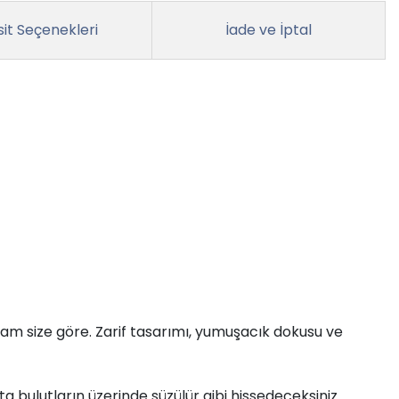
it Seçenekleri
İade ve İptal
tam size göre. Zarif tasarımı, yumuşacık dokusu ve
eta bulutların üzerinde süzülür gibi hissedeceksiniz.