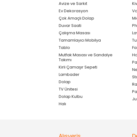
Avize ve Sarkıt
Ki
Ev Dekorasyon
Va
Çok Amaçlı Dolap
Mi
Duvar Saati
Ph
Çalışma Masası
La
Tamamlayıcı Mobilya
Tu
Tablo
F
Mutfak Masası ve Sandalye
Ho
Takımı
Pa
Kirli Çamaşır Sepeti
Ne
Lambader
St
Dolap
Ra
TV Ünitesi
P
Dolap Kulbu
Ju
Halı
Alışveriş
D