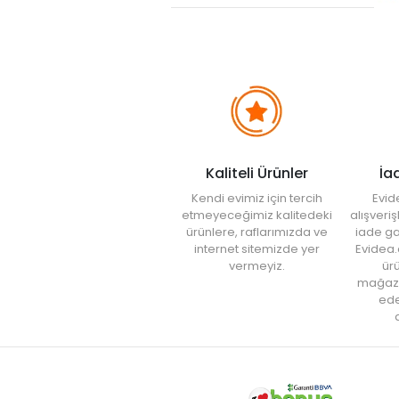
Kaliteli Ürünler
İa
Kendi evimiz için tercih
Evid
etmeyeceğimiz kalitedeki
alışveri
ürünlere, raflarımızda ve
iade ga
internet sitemizde yer
Evidea.
vermeyiz.
ürü
mağaz
ede
a