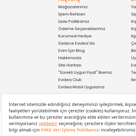
Mağazalarımız
Ya
İşlem Rehberi
Si
İade Politikamız
Ki
Ödeme Seçeneklerimiz
Ki
Kurumsal Hediye
İl
Sadece Evidea'da
Çe
Evim İçin Blog
Bi
Hakkımızda
Üy
Site Haritası
Ev
"Sürekli Uygun Fiyat" İlkemiz
Te
Evidea Club
İl
Evidea Mobil Uygulama
Copyright © 2008-2026 Evidea.com | Tüm