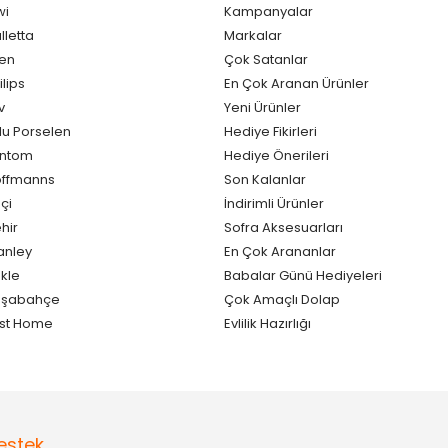
wi
Kampanyalar
lletta
Markalar
en
Çok Satanlar
ilips
En Çok Aranan Ürünler
v
Yeni Ürünler
lu Porselen
Hediye Fikirleri
antom
Hediye Önerileri
ffmanns
Son Kalanlar
çi
İndirimli Ürünler
hir
Sofra Aksesuarları
anley
En Çok Arananlar
kle
Babalar Günü Hediyeleri
aşabahçe
Çok Amaçlı Dolap
st Home
Evlilik Hazırlığı
estek