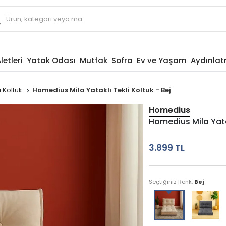
letleri
Yatak Odası
Mutfak
Sofra
Ev ve Yaşam
Aydınla
ı Koltuk
Homedius Mila Yataklı Tekli Koltuk - Bej
Homedius
Homedius Mila Yatak
3.899 TL
Seçtiğiniz Renk:
Bej