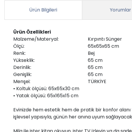
Ürün Bilgileri
Yorumlar
Ürün Özellikleri
Malzeme/Materyal:
Kırpıntı Sünger
Ölçü:
65x65x65 cm
Renk:
Bej
Yükseklik:
65 cm
Derinlik:
65 cm
Genişlik:
65 cm
Menşei:
TÜRKİYE
• Koltuk ölçüsü: 65x65x30 cm
• Yatak ölçüsü: 65x165x15 cm
Evinizde hem estetik hem de pratik bir konfor alanı 
işlevsel yapısıyla, günün her anına uyum sağlayacak 
Mila ile ister kitap okuyun, ister TV izleyin ya da sa