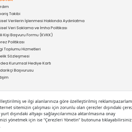
rdım
pariş Takibi
şisel Verilerin İşlenmesi Hakkında Aydınlatma
şisel Veri Saklama ve İmha Politikası
gili Kişi Başvuru Formu (KVKK)
rez Politikası
lgi Toplumu Hizmetleri
elik Sözleşmesi
idea Kurumsal Hediye Kartı
darikçi Başvurusu
etişim
 hakları saklıdır.