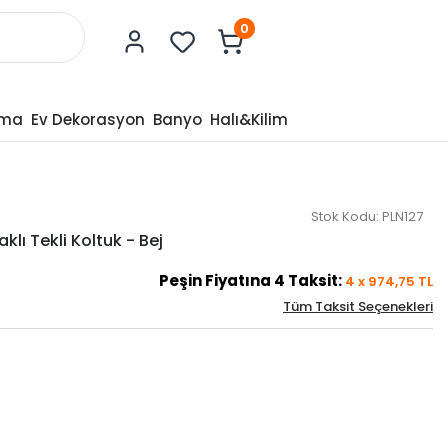
0
tma
Ev Dekorasyon
Banyo
Halı&Kilim
Stok Kodu:
PLN127
lı Tekli Koltuk - Bej
Peşin Fiyatına
4
Taksit:
4
x
974,75
TL
Tüm Taksit Seçenekleri