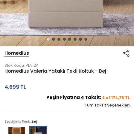
Homedius
Stok Kodu:
PLN124
Homedius Valeria Yataklı Tekli Koltuk - Bej
4.699 TL
Peşin Fiyatına
4
Taksit:
4
x
1.174,75
TL
Tüm Taksit Seçenekleri
Seçtiğiniz Renk:
Bej