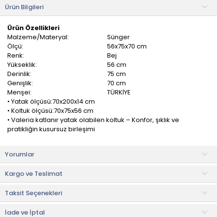
Ürün Bilgileri
Ürün Özellikleri
Malzeme/Materyal:
Sünger
Ölçü:
56x75x70 cm
Renk:
Bej
Yükseklik:
56 cm
Derinlik:
75 cm
Genişlik:
70 cm
Menşei:
TÜRKİYE
• Yatak ölçüsü:70x200x14 cm
• Koltuk ölçüsü:70x75x56 cm
• Valeria katlanır yatak olabilen koltuk – Konfor, şıklık ve
pratikliğin kusursuz birleşimi
Modern şehir yaşamında hem konfor hem de alan tasarrufu
Yorumlar
artık bir lüks değil, bir ihtiyaç. Valeria Katlanır Yatak Olabilen
Koltuk, bu ihtiyaca zarif bir çözüm sunuyor. Gündüzleri geniş ve
Kargo ve Teslimat
rahat oturma alanıyla misafirlerinizi ağırlarken, geceleri sadece
birkaç hamlede konforlu bir yatağa dönüşerek misafirlerinizin
Taksit Seçenekleri
huzurlu bir uyku deneyimi yaşamasını sağlıyor.
Valeria, yumuşacık dokusu ve ergonomik oturum yapısıyla
İade ve İptal