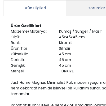
Ürün Bilgileri
Yorumlar
Ürün Özellikleri
Malzeme/Materyal:
Kumaş / Sünger / Masif
Ölçü:
45x45x45 cm
Renk:
Kiremit
Ürün Tipi:
Silindir
Yükseklik:
45 cm
Derinlik:
45 cm
Genişlik:
45 cm
Menşei:
TÜRKİYE
Just Home Magnus Minimalist Puf, modern yaşam alan
hem dekoratif hem de işlevsel bir kullanım sunar. Salon
tamamlar.
Rahat oturum yüzeyi ile hem ek oturma alanı olarak 