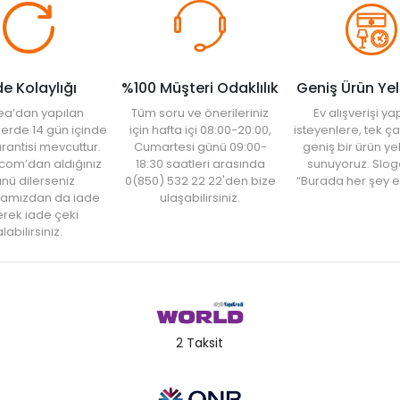
de Kolaylığı
%100 Müşteri Odaklılık
Geniş Ürün Ye
ea’dan yapılan
Tüm soru ve önerileriniz
Ev alışverişi 
şlerde 14 gün içinde
için hafta içi 08:00-20:00,
isteyenlere, tek ça
rantisi mevcuttur.
Cumartesi günü 09:00-
geniş bir ürün y
com’dan aldığınız
18:30 saatleri arasında
sunuyoruz. Slog
nü dilerseniz
0(850) 532 22 22'den bize
“Burada her şey e
amızdan da iade
ulaşabilirsiniz.
rek iade çeki
labilirsiniz.
2 Taksit