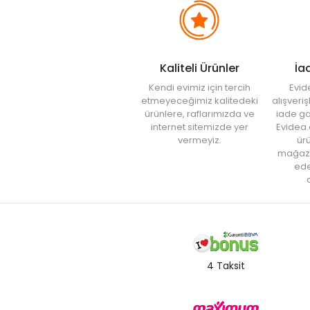
Kaliteli Ürünler
İa
Kendi evimiz için tercih
Evid
etmeyeceğimiz kalitedeki
alışveri
ürünlere, raflarımızda ve
iade ga
internet sitemizde yer
Evidea.
vermeyiz.
ürü
mağaz
ede
a
4 Taksit