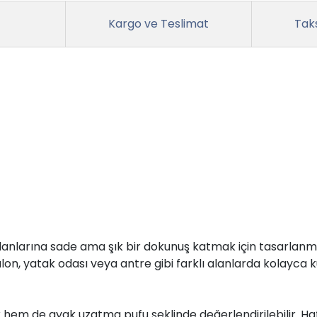
Kargo ve Teslimat
Taks
larına sade ama şık bir dokunuş katmak için tasarlanmıştı
, yatak odası veya antre gibi farklı alanlarda kolayca kullan
hem de ayak uzatma pufu şeklinde değerlendirilebilir. Hafi