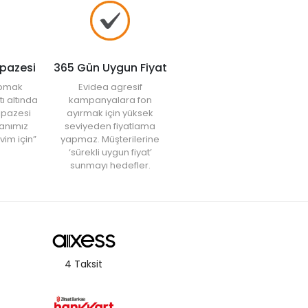
lpazesi
365 Gün Uygun Fiyat
yapmak
Evidea agresif
tı altında
kampanyalara fon
elpazesi
ayırmak için yüksek
anımız
seviyeden fiyatlama
vim için”
yapmaz. Müşterilerine
‘sürekli uygun fiyat’
sunmayı hedefler.
4 Taksit