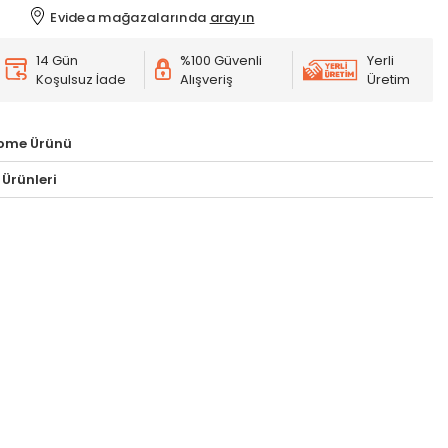
Evidea mağazalarında
arayın
14 Gün
%100 Güvenli
Yerli
Koşulsuz İade
Alışveriş
Üretim
Home Ürünü
 Ürünleri