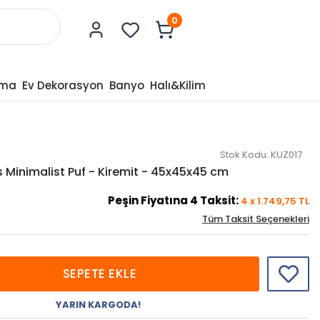
0
tma
Ev Dekorasyon
Banyo
Halı&Kilim
Stok Kodu:
KUZ017
Minimalist Puf - Kiremit - 45x45x45 cm
Peşin Fiyatına
4
Taksit:
4
x
1.749,75
TL
Tüm Taksit Seçenekleri
SEPETE EKLE
YARIN KARGODA!