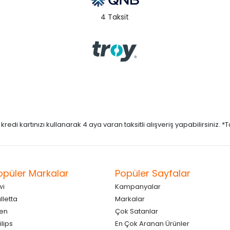
4 Taksit
di kartınızı kullanarak 4 aya varan taksitli alışveriş yapabilirsiniz. *Taks
opüler Markalar
Popüler Sayfalar
wi
Kampanyalar
lletta
Markalar
en
Çok Satanlar
ilips
En Çok Aranan Ürünler