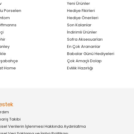
v
Yeni Ürünler
lu Porselen
Hediye Fikirleri
antom
Hediye Önerileri
ffmanns
Son Kalanlar
çi
İndirimli Ürünler
hir
Sofra Aksesuarları
anley
En Çok Arananlar
kle
Babalar Günü Hediyeleri
aşabahçe
Çok Amaçlı Dolap
st Home
Evlilik Hazırlığı
estek
rdım
pariş Takibi
şisel Verilerin İşlenmesi Hakkında Aydınlatma
şisel Veri Saklama ve İmha Politikası