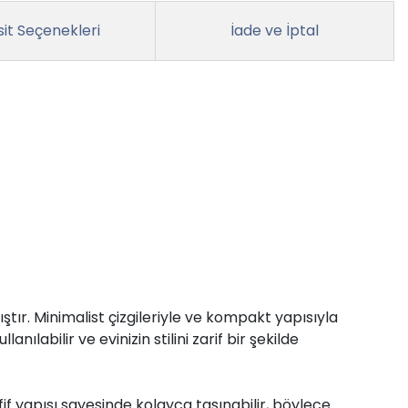
it Seçenekleri
İade ve İptal
r. Minimalist çizgileriyle ve kompakt yapısıyla
ılabilir ve evinizin stilini zarif bir şekilde
f yapısı sayesinde kolayca taşınabilir, böylece