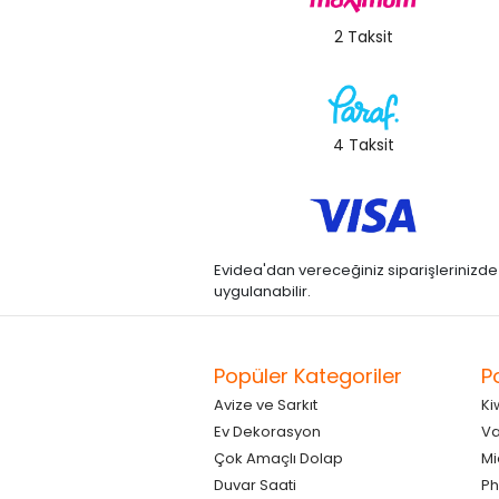
2 Taksit
4 Taksit
Evidea'dan vereceğiniz siparişlerinizde kre
uygulanabilir.
Popüler Kategoriler
P
Avize ve Sarkıt
Ki
Ev Dekorasyon
Va
Çok Amaçlı Dolap
Mi
Duvar Saati
Ph