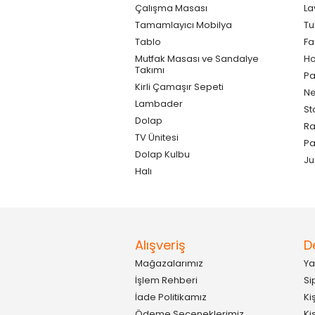
Çalışma Masası
La
Tamamlayıcı Mobilya
Tu
Tablo
F
Mutfak Masası ve Sandalye
Ho
Takımı
Pa
Kirli Çamaşır Sepeti
Ne
Lambader
St
Dolap
Ra
TV Ünitesi
P
Dolap Kulbu
Ju
Halı
Alışveriş
D
Mağazalarımız
Ya
İşlem Rehberi
Si
İade Politikamız
Ki
Ödeme Seçeneklerimiz
Ki