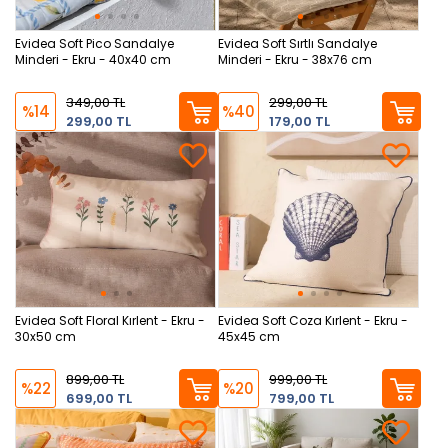
Evidea Soft Pico Sandalye
Evidea Soft Sırtlı Sandalye
Minderi - Ekru - 40x40 cm
Minderi - Ekru - 38x76 cm
349,00 TL
299,00 TL
%14
%40
299,00 TL
179,00 TL
Evidea Soft Floral Kırlent - Ekru -
Evidea Soft Coza Kırlent - Ekru -
30x50 cm
45x45 cm
899,00 TL
999,00 TL
%22
%20
699,00 TL
799,00 TL