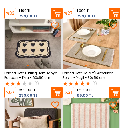
1.199 TL
1.099 TL
%33
%27
799,00 TL
799,00 TL
Evidea Soft Tufting Herz Banyo
Evidea Soft Plaid 2'li Amerikan
Paspası - Ekru - 60x90 cm
Servis - Yeşil - 30x50 cm
(1)
(1)
699,90 TL
129,00 TL
%57
%31
299,00 TL
89,00 TL