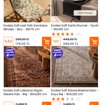
Evidea Soft Leaf Sırtlı Sandalye
Evidea Soft Santa Runner - Siyah
Minderi - Ekru - 38x76 cm
- 35x145 cm
(3)
299,00 TL
449,00 TL
%40
%11
179,00 TL
399,00 TL
Evidea Soft Lalbahar Afgan
Evidea Soft Adave Makine Halısı -
Desenli Halı - Bej - 160x230 cm
Koyu Bej - 160x230 cm
(2)
3.499 TL
3.499 TL