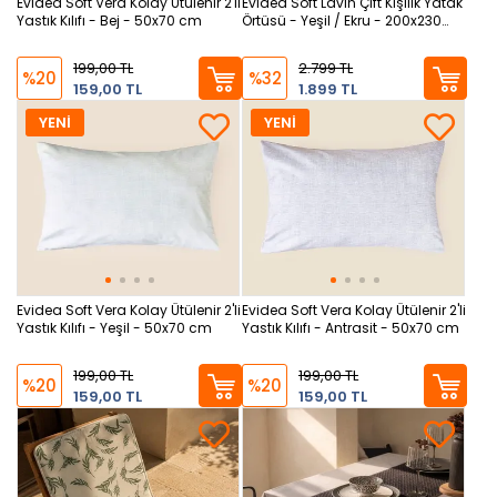
Evidea Soft Vera Kolay Ütülenir 2'li
Evidea Soft Lavin Çift Kişilik Yatak
Yastık Kılıfı - Bej - 50x70 cm
Örtüsü - Yeşil / Ekru - 200x230
cm
199,00 TL
2.799 TL
%20
%32
159,00 TL
1.899 TL
YENİ
YENİ
Evidea Soft Vera Kolay Ütülenir 2'li
Evidea Soft Vera Kolay Ütülenir 2'li
Yastık Kılıfı - Yeşil - 50x70 cm
Yastık Kılıfı - Antrasit - 50x70 cm
199,00 TL
199,00 TL
%20
%20
159,00 TL
159,00 TL