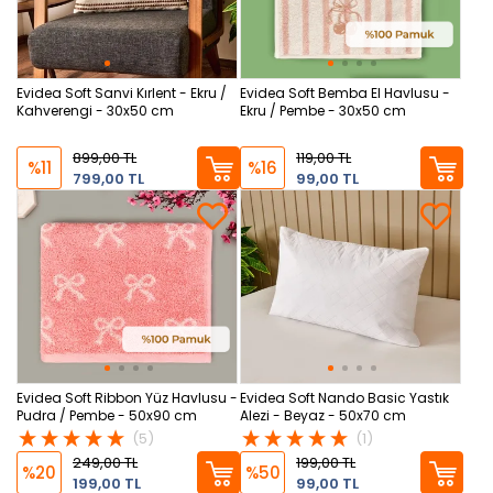
Evidea Soft Sanvi Kırlent - Ekru /
Evidea Soft Bemba El Havlusu -
Kahverengi - 30x50 cm
Ekru / Pembe - 30x50 cm
899,00 TL
119,00 TL
%11
%16
799,00 TL
99,00 TL
Evidea Soft Ribbon Yüz Havlusu -
Evidea Soft Nando Basic Yastık
Pudra / Pembe - 50x90 cm
Alezi - Beyaz - 50x70 cm
(5)
(1)
249,00 TL
199,00 TL
%20
%50
199,00 TL
99,00 TL