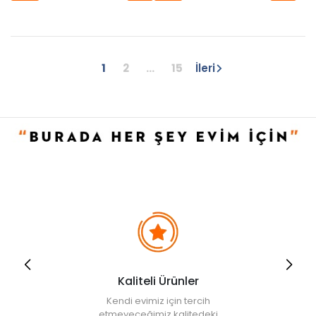
1
2
...
15
İleri
Kaliteli Ürünler
Kendi evimiz için tercih
etmeyeceğimiz kalitedeki