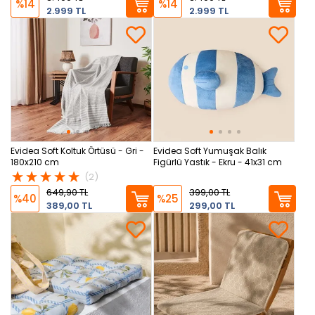
%14
%14
2.999 TL
2.999 TL
Evidea Soft Koltuk Örtüsü - Gri -
Evidea Soft Yumuşak Balık
180x210 cm
Figürlü Yastık - Ekru - 41x31 cm
(2)
649,90 TL
399,00 TL
%40
%25
389,00 TL
299,00 TL