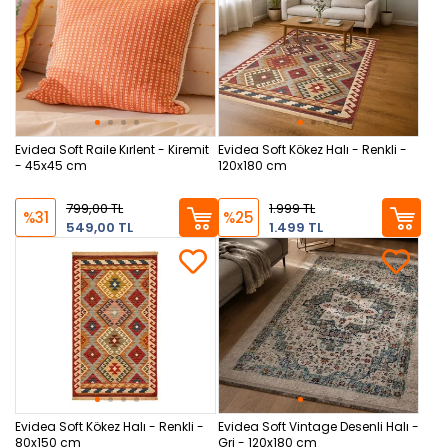
Evidea Soft Raile Kırlent - Kiremit
Evidea Soft Kökez Halı - Renkli -
- 45x45 cm
120x180 cm
799,00 TL
1.999 TL
%31
%25
549,00 TL
1.499 TL
Evidea Soft Kökez Halı - Renkli -
Evidea Soft Vintage Desenli Halı -
80x150 cm
Gri - 120x180 cm