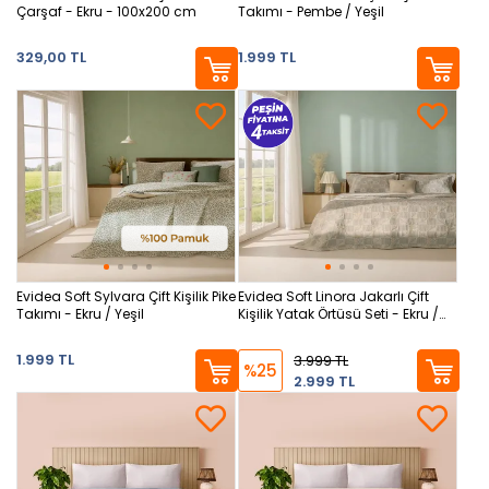
Çarşaf - Ekru - 100x200 cm
Takımı - Pembe / Yeşil
329,00 TL
1.999 TL
Evidea Soft Sylvara Çift Kişilik Pike
Evidea Soft Linora Jakarlı Çift
Takımı - Ekru / Yeşil
Kişilik Yatak Örtüsü Seti - Ekru /
Renkli
1.999 TL
3.999 TL
%25
2.999 TL