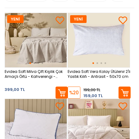
YENİ
YENİ
Evidea Soft Milva Çift Kişilik Çok
Evidea Soft Vera Kolay Ütülenir 2'li
Amaçlı Örtü - Kahverengi -
Yastık Kılıfı - Antrasit - 50x70 cm
200x230 cm
399,00 TL
199,00 TL
%20
159,00 TL