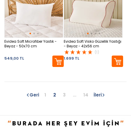
Evidea Soft Microfiber Yastık -
Evidea Soft Visko Güzellik Yastığı
Beyaz - 50x70 cm
- Beyaz - 42x56 cm
(1)
549,00 TL
1.699 TL
Geri
1
2
3
...
14
İleri