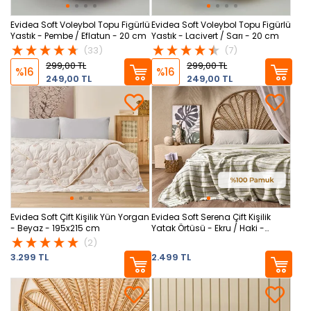
Evidea Soft Voleybol Topu Figürlü
Evidea Soft Voleybol Topu Figürlü
Yastık - Pembe / Eflatun - 20 cm
Yastık - Lacivert / Sarı - 20 cm
(33)
(7)
299,00 TL
299,00 TL
%16
%16
249,00 TL
249,00 TL
Evidea Soft Çift Kişilik Yün Yorgan
Evidea Soft Serena Çift Kişilik
- Beyaz - 195x215 cm
Yatak Örtüsü - Ekru / Haki -
230x250 cm
(2)
3.299 TL
2.499 TL